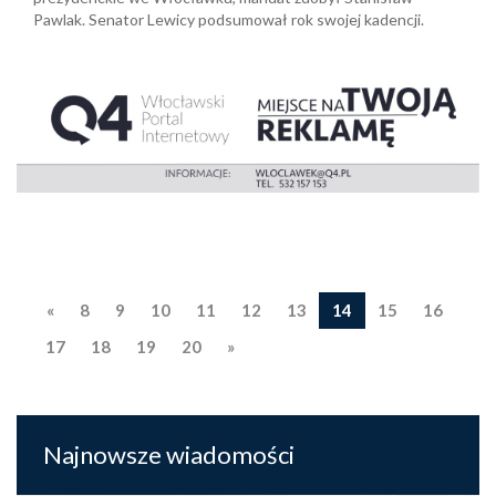
Pawlak. Senator Lewicy podsumował rok swojej kadencji.
«
8
9
10
11
12
13
14
15
16
17
18
19
20
»
Najnowsze wiadomości