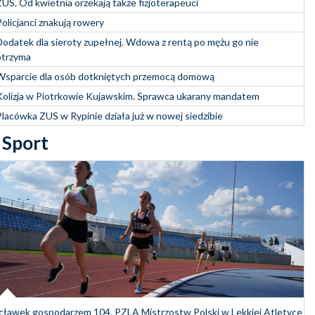
ZUS. Od kwietnia orzekają także fizjoterapeuci
Policjanci znakują rowery
Dodatek dla sieroty zupełnej. Wdowa z rentą po mężu go nie
otrzyma
Wsparcie dla osób dotkniętych przemocą domową
Kolizja w Piotrkowie Kujawskim. Sprawca ukarany mandatem
Placówka ZUS w Rypinie działa już w nowej siedzibie
Sport
ławek gospodarzem 104. PZLA Mistrzostw Polski w Lekkiej Atletyce