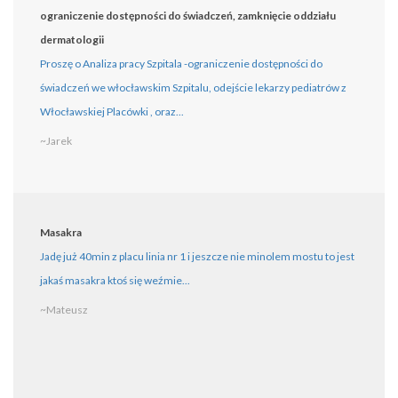
ograniczenie dostępności do świadczeń, zamknięcie oddziału
dermatologii
Proszę o Analiza pracy Szpitala -ograniczenie dostępności do
świadczeń we włocławskim Szpitalu, odejście lekarzy pediatrów z
Włocławskiej Placówki , oraz...
~Jarek
Masakra
Jadę już 40min z placu linia nr 1 i jeszcze nie minolem mostu to jest
jakaś masakra ktoś się weźmie...
~Mateusz