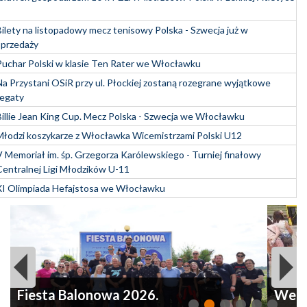
Bilety na listopadowy mecz tenisowy Polska - Szwecja już w
sprzedaży
Puchar Polski w klasie Ten Rater we Włocławku
Na Przystani OSiR przy ul. Płockiej zostaną rozegrane wyjątkowe
regaty
Billie Jean King Cup. Mecz Polska - Szwecja we Włocławku
Młodzi koszykarze z Włocławka Wicemistrzami Polski U12
V Memoriał im. śp. Grzegorza Karólewskiego - Turniej finałowy
Centralnej Ligi Młodzików U-11
XI Olimpiada Hefajstosa we Włocławku
Fiesta Balonowa 2026.
We W