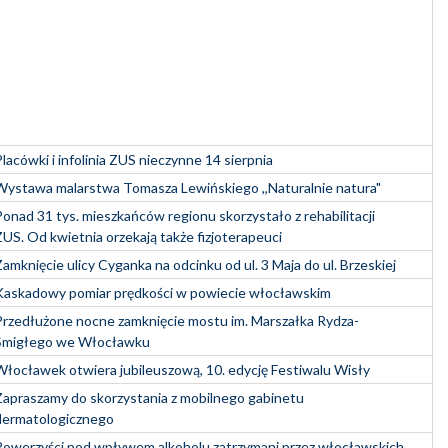
Placówki i infolinia ZUS nieczynne 14 sierpnia
Wystawa malarstwa Tomasza Lewińskiego ,,Naturalnie natura"
Ponad 31 tys. mieszkańców regionu skorzystało z rehabilitacji
ZUS. Od kwietnia orzekają także fizjoterapeuci
Zamknięcie ulicy Cyganka na odcinku od ul. 3 Maja do ul. Brzeskiej
Kaskadowy pomiar prędkości w powiecie włocławskim
Przedłużone nocne zamknięcie mostu im. Marszałka Rydza-
Śmigłego we Włocławku
Włocławek otwiera jubileuszową, 10. edycję Festiwalu Wisły
Zapraszamy do skorzystania z mobilnego gabinetu
dermatologicznego
Rowerzyści pod wpływem alkoholu zatrzymani przez włocławskich