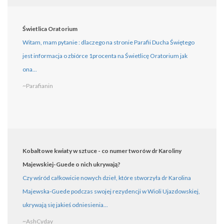
Świetlica Oratorium
Witam, mam pytanie : dlaczego na stronie Parafii Ducha Świętego
jest informacja o zbiórce 1procenta na Świetlicę Oratorium jak
ona...
~Parafianin
Kobaltowe kwiaty w sztuce - co numer tworów dr Karoliny
Majewskiej-Guede o nich ukrywają?
Czy wśród całkowicie nowych dzieł, które stworzyła dr Karolina
Majewska-Guede podczas swojej rezydencji w Wioli Ujazdowskiej,
ukrywają się jakieś odniesienia...
~AshCyday