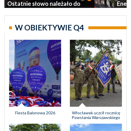
Ostatnie słowo należało do
Energ
pogody
dobra
energ
W OBIEKTYWIE Q4
Fiesta Balonowa 2026
Włocławek uczcił rocznicę
Powstania Warszawskiego