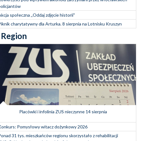
policjantów
kcja społeczna ,,Oddaj zdjęcie historii"
Piknik charytatywny dla Arturka. 8 sierpnia na Lotnisku Kruszyn
Region
Placówki i infolinia ZUS nieczynne 14 sierpnia
Konkurs: Pomysłowy witacz dożynkowy 2026
Ponad 31 tys. mieszkańców regionu skorzystało z rehabilitacji