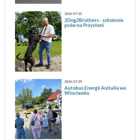
2026-07-31
2Dog2Brothers - szkolenie
psów na Przystani
2026-07-29
Autobus Energii AnitaXa we
Włocławku