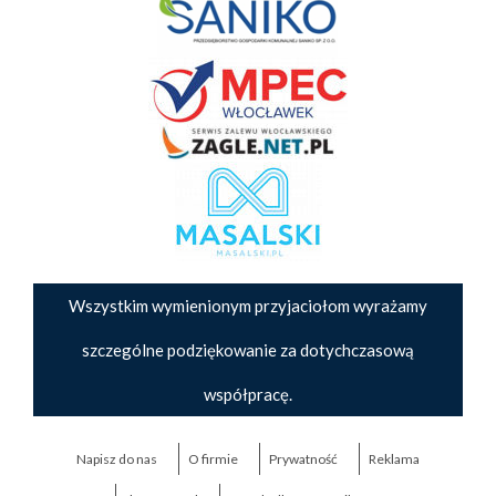
Wszystkim wymienionym przyjaciołom wyrażamy
szczególne podziękowanie za dotychczasową
współpracę.
Napisz do nas
O firmie
Prywatność
Reklama