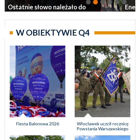
Ostatnie słowo należało do
Energ
pogody
dobra
energ
W OBIEKTYWIE Q4
Fiesta Balonowa 2026
Włocławek uczcił rocznicę
Powstania Warszawskiego