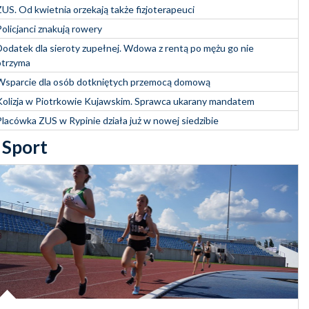
ZUS. Od kwietnia orzekają także fizjoterapeuci
Policjanci znakują rowery
Dodatek dla sieroty zupełnej. Wdowa z rentą po mężu go nie
otrzyma
Wsparcie dla osób dotkniętych przemocą domową
Kolizja w Piotrkowie Kujawskim. Sprawca ukarany mandatem
Placówka ZUS w Rypinie działa już w nowej siedzibie
Sport