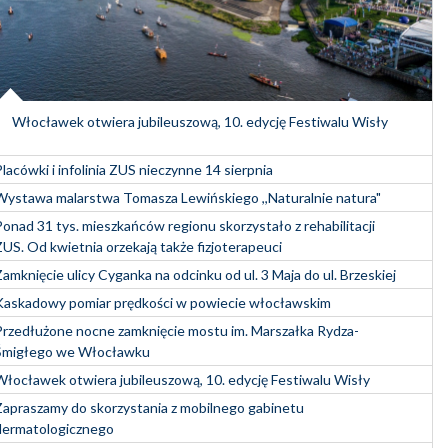
Włocławek otwiera jubileuszową, 10. edycję Festiwalu Wisły
Placówki i infolinia ZUS nieczynne 14 sierpnia
Wystawa malarstwa Tomasza Lewińskiego ,,Naturalnie natura"
Ponad 31 tys. mieszkańców regionu skorzystało z rehabilitacji
ZUS. Od kwietnia orzekają także fizjoterapeuci
Zamknięcie ulicy Cyganka na odcinku od ul. 3 Maja do ul. Brzeskiej
Kaskadowy pomiar prędkości w powiecie włocławskim
Przedłużone nocne zamknięcie mostu im. Marszałka Rydza-
Śmigłego we Włocławku
Włocławek otwiera jubileuszową, 10. edycję Festiwalu Wisły
Zapraszamy do skorzystania z mobilnego gabinetu
dermatologicznego