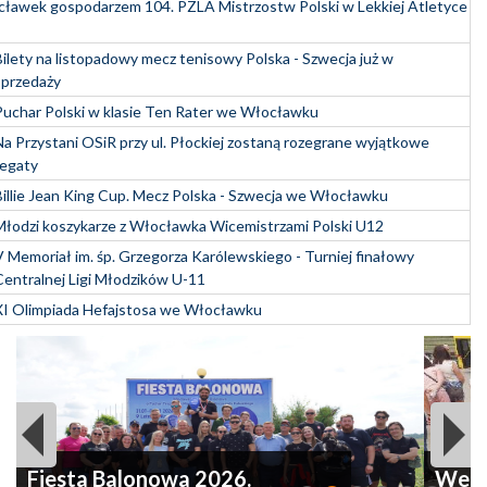
ławek gospodarzem 104. PZLA Mistrzostw Polski w Lekkiej Atletyce
Bilety na listopadowy mecz tenisowy Polska - Szwecja już w
sprzedaży
Puchar Polski w klasie Ten Rater we Włocławku
Na Przystani OSiR przy ul. Płockiej zostaną rozegrane wyjątkowe
regaty
Billie Jean King Cup. Mecz Polska - Szwecja we Włocławku
Młodzi koszykarze z Włocławka Wicemistrzami Polski U12
V Memoriał im. śp. Grzegorza Karólewskiego - Turniej finałowy
Centralnej Ligi Młodzików U-11
XI Olimpiada Hefajstosa we Włocławku
Fiesta Balonowa 2026.
We W