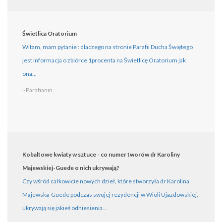
Świetlica Oratorium
Witam, mam pytanie : dlaczego na stronie Parafii Ducha Świętego
jest informacja o zbiórce 1procenta na Świetlicę Oratorium jak
ona...
~Parafianin
Kobaltowe kwiaty w sztuce - co numer tworów dr Karoliny
Majewskiej-Guede o nich ukrywają?
Czy wśród całkowicie nowych dzieł, które stworzyła dr Karolina
Majewska-Guede podczas swojej rezydencji w Wioli Ujazdowskiej,
ukrywają się jakieś odniesienia...