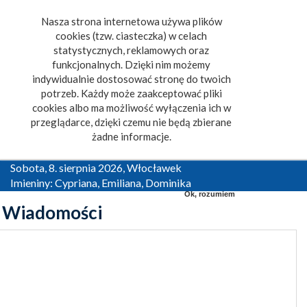
Nasza strona internetowa używa plików
Toggle
cookies (tzw. ciasteczka) w celach
navigat
statystycznych, reklamowych oraz
funkcjonalnych. Dzięki nim możemy
indywidualnie dostosować stronę do twoich
potrzeb. Każdy może zaakceptować pliki
cookies albo ma możliwość wyłączenia ich w
przeglądarce, dzięki czemu nie będą zbierane
żadne informacje.
Sobota, 8. sierpnia 2026, Włocławek
Imieniny: Cypriana, Emiliana, Dominika
Ok, rozumiem
Wiadomości