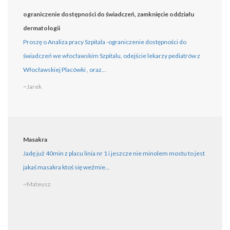
ograniczenie dostępności do świadczeń, zamknięcie oddziału
dermatologii
Proszę o Analiza pracy Szpitala -ograniczenie dostępności do
świadczeń we włocławskim Szpitalu, odejście lekarzy pediatrów z
Włocławskiej Placówki , oraz...
~Jarek
Masakra
Jadę już 40min z placu linia nr 1 i jeszcze nie minolem mostu to jest
jakaś masakra ktoś się weźmie...
~Mateusz