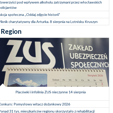
Rowerzyści pod wpływem alkoholu zatrzymani przez włocławskich
policjantów
kcja społeczna ,,Oddaj zdjęcie historii"
Piknik charytatywny dla Arturka. 8 sierpnia na Lotnisku Kruszyn
Region
Placówki i infolinia ZUS nieczynne 14 sierpnia
Konkurs: Pomysłowy witacz dożynkowy 2026
Ponad 31 tys. mieszkańców regionu skorzystało z rehabilitacji