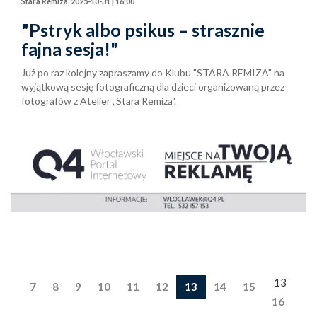
Stara Remiza, 2025-10-31 | 16:00
"Pstryk albo psikus – strasznie
fajna sesja!"
Już po raz kolejny zapraszamy do Klubu "STARA REMIZA" na
wyjątkową sesję fotograficzną dla dzieci organizowaną przez
fotografów z Atelier „Stara Remiza".
13
7
8
9
10
11
12
13
14
15
16