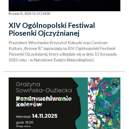
Browar B., 2025-11-11 | 18:00
XIV Ogólnopolski Festiwal
Piosenki Ojczyźnianej
Prezydent Włocławka Krzysztof Kukucki oraz Centrum
Kultury „Browar B.” zapraszają na XIV Ogólnopolski Festiwal
Piosenki Ojczyźnianej, który odbędzie się w dniu 11 listopada
2025 roku - w Narodowe Święto Niepodległości.