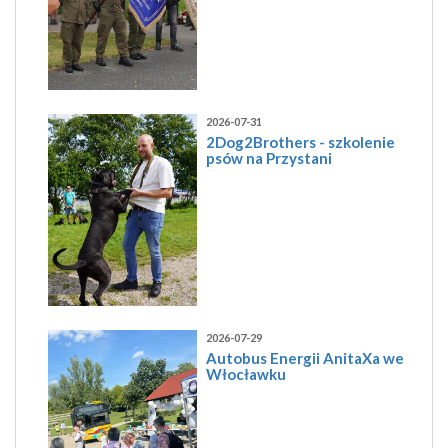
2026-07-31
2Dog2Brothers - szkolenie
psów na Przystani
2026-07-29
Autobus Energii AnitaXa we
Włocławku