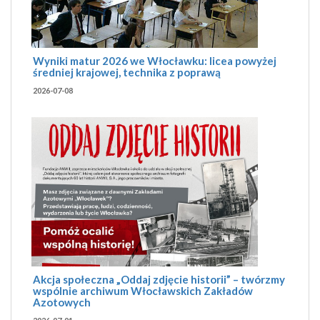
Wyniki matur 2026 we Włocławku: licea powyżej
średniej krajowej, technika z poprawą
2026-07-08
Akcja społeczna „Oddaj zdjęcie historii” – twórzmy
wspólnie archiwum Włocławskich Zakładów
Azotowych