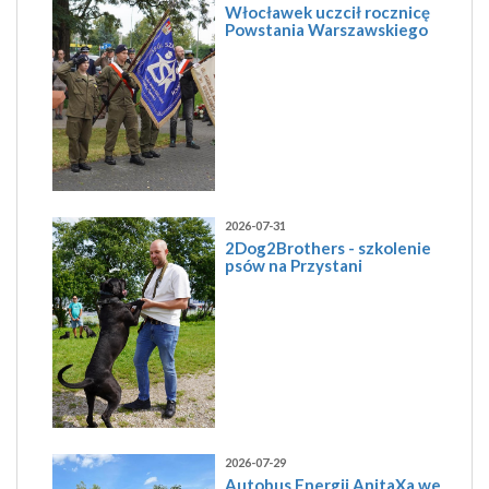
Włocławek uczcił rocznicę
Powstania Warszawskiego
2026-07-31
2Dog2Brothers - szkolenie
psów na Przystani
2026-07-29
Autobus Energii AnitaXa we