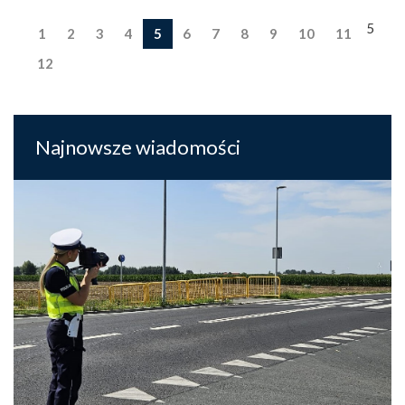
5
1
2
3
4
5
6
7
8
9
10
11
12
Najnowsze wiadomości