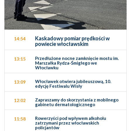
Kaskadowy pomiar prędkości w
14:54
powiecie włocławskim
Przedłużone nocne zamknięcie mostu im.
13:15
Marszałka Rydza-Śmigłego we
Włocławku
Włocławek otwiera jubileuszową, 10.
13:09
edycję Festiwalu Wisły
Zapraszamy do skorzystania z mobilnego
12:02
gabinetu dermatologicznego
Rowerzyści pod wpływem alkoholu
11:58
zatrzymani przez włocławskich
policjantów