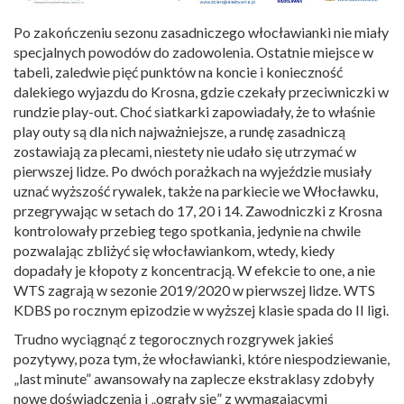
Po zakończeniu sezonu zasadniczego włocławianki nie miały
specjalnych powodów do zadowolenia. Ostatnie miejsce w
tabeli, zaledwie pięć punktów na koncie i konieczność
dalekiego wyjazdu do Krosna, gdzie czekały przeciwniczki w
rundzie play-out. Choć siatkarki zapowiadały, że to właśnie
play outy są dla nich najważniejsze, a rundę zasadniczą
zostawiają za plecami, niestety nie udało się utrzymać w
pierwszej lidze. Po dwóch porażkach na wyjeździe musiały
uznać wyższość rywalek, także na parkiecie we Włocławku,
przegrywając w setach do 17, 20 i 14. Zawodniczki z Krosna
kontrolowały przebieg tego spotkania, jedynie na chwile
pozwalając zbliżyć się włocławiankom, wtedy, kiedy
dopadały je kłopoty z koncentracją. W efekcie to one, a nie
WTS zagrają w sezonie 2019/2020 w pierwszej lidze. WTS
KDBS po rocznym epizodzie w wyższej klasie spada do II ligi.
Trudno wyciągnąć z tegorocznych rozgrywek jakieś
pozytywy, poza tym, że włocławianki, które niespodziewanie,
„last minute” awansowały na zaplecze ekstraklasy zdobyły
nowe doświadczenia i „ograły się” z wymagającymi