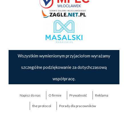
Wszystkim wymienionym przyjaciołom wyrażamy
szczególne podziękowanie za dotychczasową
współpracę.
Napisz do nas
O firmie
Prywatność
Reklama
the:protocol
Porady dla pracowników