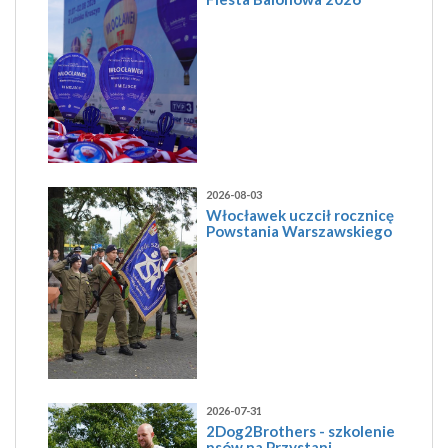
2026-08-03
Włocławek uczcił rocznicę
Powstania Warszawskiego
2026-07-31
2Dog2Brothers - szkolenie
psów na Przystani