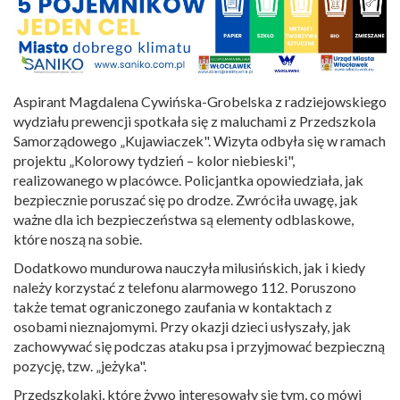
Aspirant Magdalena Cywińska-Grobelska z radziejowskiego
wydziału prewencji spotkała się z maluchami z Przedszkola
Samorządowego „Kujawiaczek". Wizyta odbyła się w ramach
projektu „Kolorowy tydzień – kolor niebieski",
realizowanego w placówce. Policjantka opowiedziała, jak
bezpiecznie poruszać się po drodze. Zwróciła uwagę, jak
ważne dla ich bezpieczeństwa są elementy odblaskowe,
które noszą na sobie.
Dodatkowo mundurowa nauczyła milusińskich, jak i kiedy
należy korzystać z telefonu alarmowego 112. Poruszono
także temat ograniczonego zaufania w kontaktach z
osobami nieznajomymi. Przy okazji dzieci usłyszały, jak
zachowywać się podczas ataku psa i przyjmować bezpieczną
pozycję, tzw. „jeżyka".
Przedszkolaki, które żywo interesowały się tym, co mówi