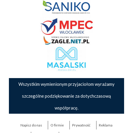
Wszystkim wymienionym przyjaciołom wyrażamy
szczególne podziękowanie za dotychczasową
współpracę.
Napisz do nas
O firmie
Prywatność
Reklama