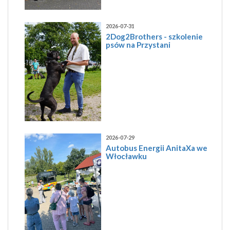
2026-07-31
2Dog2Brothers - szkolenie
psów na Przystani
2026-07-29
Autobus Energii AnitaXa we
Włocławku