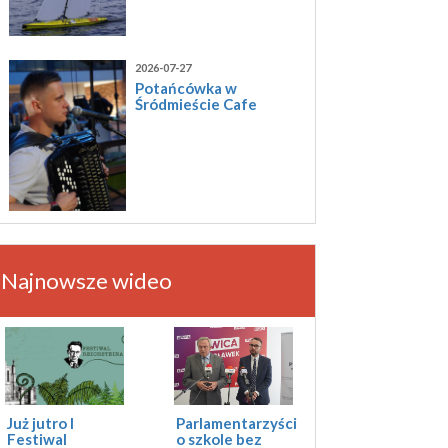
2026-07-27
Potańcówka w
Śródmieście Cafe
Najnowsze wideo
Już jutro I
Parlamentarzyści
Festiwal
o szkole bez