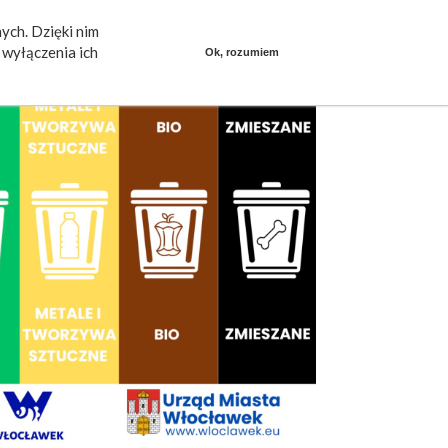
ych. Dzięki nim
ieszkańcy mówią
Praca
dlafirm.pracuj.pl
wyłączenia ich
Ok, rozumiem