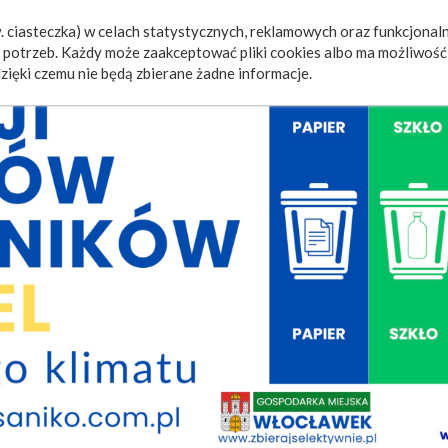
 ciasteczka) w celach statystycznych, reklamowych oraz funkcjonaln
a
Wydarzenia
Ogłoszenia
Video
Fotorelacje
M
potrzeb. Każdy może zaakceptować pliki cookies albo ma możliwość 
zięki czemu nie będą zbierane żadne informacje.