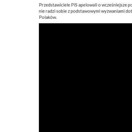
Przedstawiciele PiS apelowali o wcześniejsze po
nie radzi sobie z podstawowymi wyzwaniami do
Polaków.