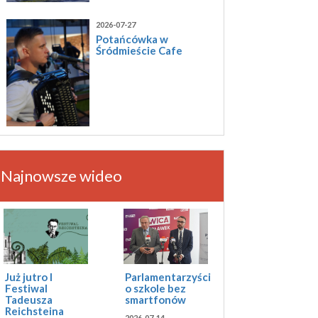
2026-07-27
Potańcówka w
Śródmieście Cafe
Najnowsze wideo
Już jutro I
Parlamentarzyści
Festiwal
o szkole bez
Tadeusza
smartfonów
Reichsteina
2026-07-14