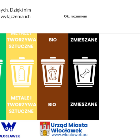
ych. Dzięki nim
ieszkańcy mówią
Praca
dlafirm.pracuj.pl
wyłączenia ich
Ok, rozumiem