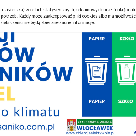
 ciasteczka) w celach statystycznych, reklamowych oraz funkcjonaln
a
Wydarzenia
Ogłoszenia
Video
Fotorelacje
M
potrzeb. Każdy może zaakceptować pliki cookies albo ma możliwość 
zięki czemu nie będą zbierane żadne informacje.