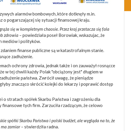
szywych alarmów bombowych, które dotknęły m.in.
z o pogarszającej się sytuacji finansowej kraju.
grąża się w kompletnym chaosie. Przez kraj przetacza się fala
ub zdrowia
– powiedziała poseł Borowiak, wskazujac, że
h mediów i polityków.
ej zdaniem finanse publiczne są w katastrofalnym stanie.
snące zadłużenie.
emach ochrony zdrowia, jednak także i on zauważył rosnącce
że w tej chwili każdy Polak "obciążony jest" długiem w
zadłużenie państwa. Zwrócił uwagę, że pieniądze
yby znacząco skrócić kolejki do lekarzy i poprawić dostęp
 o stratach spółek Skarbu Państwa i zagrożeniu dla
y finansowe tych firm. Zarzuciła rzadzącym, że celowo
kie spółki Skarbu Państwa i polski budżet, ale wygląda na to, że
i ma zamiar
– stwierdziła radna.