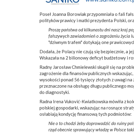
Poseł Joanna Borowiak przypomniała o fali fał
polityków prawicy i matki prezydenta Polski, ora
Proszę państwa od kilkunastu dni nasz kraj po
fałszywych zawiadomień o zagrożeniu życia l
"dziwnym trafem" dotykają one prawicowyc
Dodała, że Polacy nie czują się bezpiecznie, a j
Wskazała na 2 bilionowy deficyt budżetowy i ro
Radny Jarosław Chmielewski skupił się na probl
zagrożenie dla finansów publicznych wskazując, 
wysokości ponad 56 tysięcy złotych z uwagi na 
przeznaczone na obsługę długu publicznego mogł
do diagnostyki.
Radna Irena Vuković-Kwiatkowska mówiła z kolei
polskiej gospodarki, wskazując na rosnące strat
osłabiają kondycję finansową tych podmiotów:
Nie o to chodzi żeby doprowadzić do ruiny pols
rząd obecnie sprawujący władzę w Polsce tak