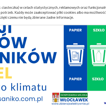
 ciasteczka) w celach statystycznych, reklamowych oraz funkcjonaln
a
Wydarzenia
Ogłoszenia
Video
Fotorelacje
M
potrzeb. Każdy może zaakceptować pliki cookies albo ma możliwość 
zięki czemu nie będą zbierane żadne informacje.