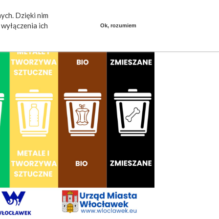
ych. Dzięki nim
ieszkańcy mówią
Praca
dlafirm.pracuj.pl
wyłączenia ich
Ok, rozumiem