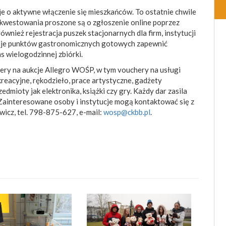
je o aktywne włączenie się mieszkańców. To ostatnie chwile
 kwestowania proszone są o zgłoszenie online poprzez
ównież rejestracja puszek stacjonarnych dla firm, instytucji
zukuje punktów gastronomicznych gotowych zapewnić
s wielogodzinnej zbiórki.
ry na aukcje Allegro WOŚP, w tym vouchery na usługi
eacyjne, rękodzieło, prace artystyczne, gadżety
zedmioty jak elektronika, książki czy gry. Każdy dar zasila
 Zainteresowane osoby i instytucje mogą kontaktować się z
icz, tel. 798-875-627, e-mail:
wosp@ckbb.pl
.