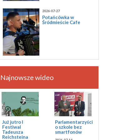
2026-07-27
Potańcówka w
Śródmieście Cafe
Najnowsze wideo
Już jutro I
Parlamentarzyści
Festiwal
o szkole bez
Tadeusza
smartfonów
Reichsteina
2026-07-14