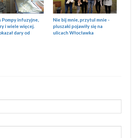
Nie bij mnie, przytul mnie -
Pompy infuzyjne,
pluszaki pojawiły się na
y i wiele więcej.
ulicach Włocławka
okazał dary od