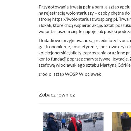
Przygotowania trwają pełną parą, a sztab apelu
na rejestrację wolontariuszy – osoby chętne do
stronę https://iwolontariusz.wosp.org.pl. Trwa r
i lokali, które chcą wspierać akcję. Sztab pos
wolontariuszom ciepłe napoje lub posiłki podcza
Dodatkowo przyjmowane są przedmioty i vouche
gastronomiczne, kosmetyczne, sportowe czy rekr
kolekcjonerskie, bilety, zaproszenia oraz inne pr
konto fundacji poprzez charytatywne licytacje.
szefową włocławskiego sztabu Martyną Górkiew
źródło: sztab WOŚP Włocławek
Zobacz również