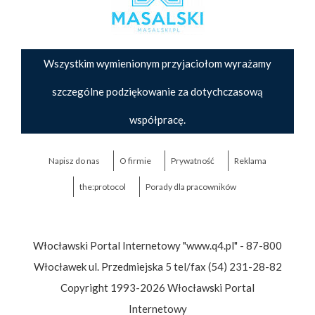
Wszystkim wymienionym przyjaciołom wyrażamy
szczególne podziękowanie za dotychczasową
współpracę.
Napisz do nas
O firmie
Prywatność
Reklama
the:protocol
Porady dla pracowników
Włocławski Portal Internetowy "www.q4.pl" - 87-800
Włocławek ul. Przedmiejska 5 tel/fax (54) 231-28-82
Copyright 1993-2026 Włocławski Portal
Internetowy