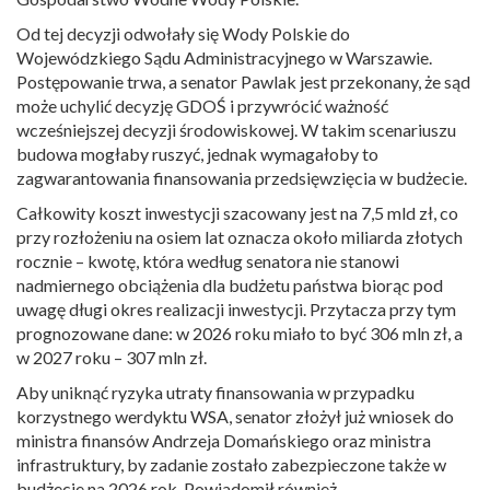
Od tej decyzji odwołały się Wody Polskie do
Wojewódzkiego Sądu Administracyjnego w Warszawie.
Postępowanie trwa, a senator Pawlak jest przekonany, że sąd
może uchylić decyzję GDOŚ i przywrócić ważność
wcześniejszej decyzji środowiskowej. W takim scenariuszu
budowa mogłaby ruszyć, jednak wymagałoby to
zagwarantowania finansowania przedsięwzięcia w budżecie.
Całkowity koszt inwestycji szacowany jest na 7,5 mld zł, co
przy rozłożeniu na osiem lat oznacza około miliarda złotych
rocznie – kwotę, która według senatora nie stanowi
nadmiernego obciążenia dla budżetu państwa biorąc pod
uwagę długi okres realizacji inwestycji. Przytacza przy tym
prognozowane dane: w 2026 roku miało to być 306 mln zł, a
w 2027 roku – 307 mln zł.
Aby uniknąć ryzyka utraty finansowania w przypadku
korzystnego werdyktu WSA, senator złożył już wniosek do
ministra finansów Andrzeja Domańskiego oraz ministra
infrastruktury, by zadanie zostało zabezpieczone także w
budżecie na 2026 rok. Powiadomił również