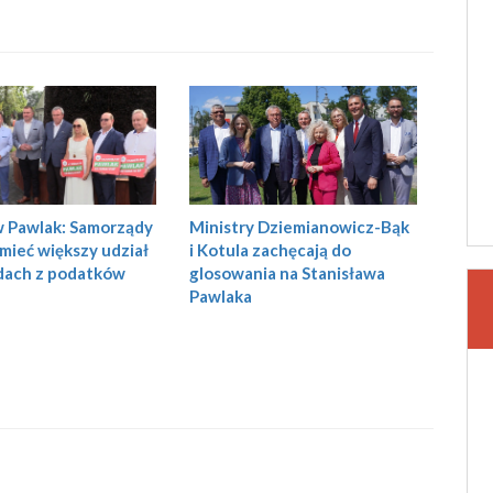
Ministry Dziemianowicz-Bąk
w Pawlak: Samorządy
i Kotula zachęcają do
mieć większy udział
glosowania na Stanisława
dach z podatków
Pawlaka