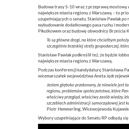
Budowa trasy S-10 wraz z przeprawą mostową w
największe miasta regionu z Warszawą – to pr
uzupełniających o senatu. Stanisław Pawlak po ra
wybudowanie dodatkowego pasa ruchu i modern
Pikutkowem oraz budowę obwodnicy Brześcia K
To są główne drogi, na które chciałbym położ
szczególnie brzeskiej strefy gospodarczej, k
Stanisław Pawlak podkreślił też, że będzie lobb
największe miasta regionu z Warszawą.
Podczas konferencji kandydaturę Stanisława Pa
wicemarszałek województwa Aneta Jędrzejewska
Jestem głęboko przekonany, że niewiele jest t
regionu, problemów społeczeństwa, które Pan 
właściwy przegląd, właściwy zasób wiedzy, któ
szczeblach administracji samorządowej jest k
Piotr Hemmerling, Wicewojewoda Kujawsk
Wybory uzupełniające do Senatu RP odbędą się 