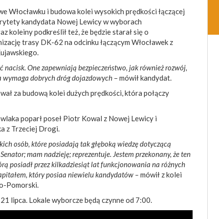
e Włocławku i budowa kolei wysokich prędkości łączącej
iorytety kandydata Nowej Lewicy w wyborach
z koleiny podkreślił też, że będzie starał się o
izację trasy DK-62 na odcinku łączącym Włocławek z
ujawskiego.
yć nacisk. One zapewniają bezpieczeństwo, jak również rozwój,
tóra wymaga dobrych dróg dojazdowych
– mówił kandydat.
ował za budową kolei dużych prędkości, która połączy
wlaka poparł poseł Piotr Kowal z Nowej Lewicy i
 z Trzeciej Drogi.
akich osób, które posiadają tak głęboką wiedzę dotyczącą
Senator; mam nadzieję; reprezentuje. Jestem przekonany, że ten
rą posiadł przez kilkadziesiąt lat funkcjonowania na różnych
apitałem, który posiaa niewielu kandydatów –
mówił z kolei
o-Pomorski.
21 lipca. Lokale wyborcze będą czynne od 7:00.