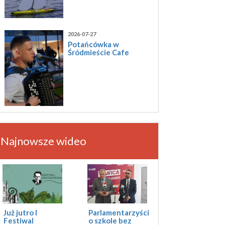
2026-07-27
Potańcówka w
Śródmieście Cafe
Najnowsze wideo
Już jutro I
Parlamentarzyści
Festiwal
o szkole bez