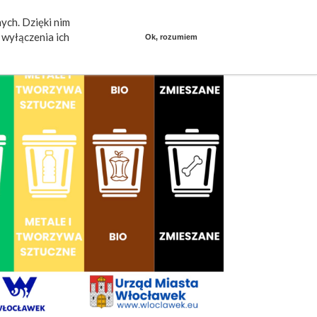
ych. Dzięki nim
ieszkańcy mówią
Praca
dlafirm.pracuj.pl
wyłączenia ich
Ok, rozumiem