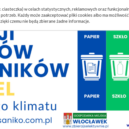
 ciasteczka) w celach statystycznych, reklamowych oraz funkcjonaln
a
Wydarzenia
Ogłoszenia
Video
Fotorelacje
M
potrzeb. Każdy może zaakceptować pliki cookies albo ma możliwość 
zięki czemu nie będą zbierane żadne informacje.