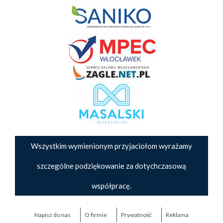
Wszystkim wymienionym przyjaciołom wyrażamy
szczególne podziękowanie za dotychczasową
współpracę.
Napisz do nas
O firmie
Prywatność
Reklama