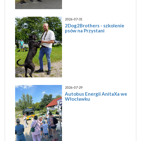
2026-07-31
2Dog2Brothers - szkolenie
psów na Przystani
2026-07-29
Autobus Energii AnitaXa we
Włocławku