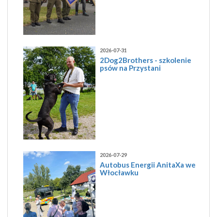
2026-07-31
2Dog2Brothers - szkolenie
psów na Przystani
2026-07-29
Autobus Energii AnitaXa we
Włocławku