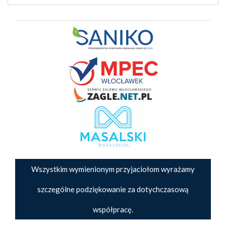
Wszystkim wymienionym przyjaciołom wyrażamy
szczególne podziękowanie za dotychczasową
współpracę.