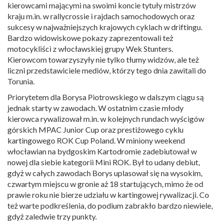
kierowcami mającymi na swoimi koncie tytuły mistrzów
kraju m.in. w rallycrossie i rajdach samochodowych oraz
sukcesy w najważniejszych krajowych cyklach w driftingu.
Bardzo widowiskowe pokazy zaprezentowali też
motocykliści z włocławskiej grupy Wek Stunters.
Kierowcom towarzyszyły nie tylko tłumy widzów, ale też
liczni przedstawiciele mediów, którzy tego dnia zawitali do
Torunia.
Priorytetem dla Borysa Piotrowskiego w dalszym ciągu są
jednak starty w zawodach. W ostatnim czasie młody
kierowca rywalizował m.in. w kolejnych rundach wyścigów
górskich MPAC Junior Cup oraz prestiżowego cyklu
kartingowego ROK Cup Poland. W miniony weekend
włocławian na bydgoskim Kartodromie zadebiutował w
nowej dla siebie kategorii Mini ROK. Był to udany debiut,
gdyż w całych zawodach Borys uplasował się na wysokim,
czwartym miejscu w gronie aż 18 startujących, mimo że od
prawie roku nie bierze udziału w kartingowej rywalizacji. Co
też warte podkreślenia, do podium zabrakło bardzo niewiele,
gdyż zaledwie trzy punkty.