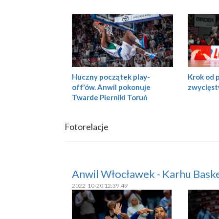
Huczny początek play-
Krok od p
off'ów. Anwil pokonuje
zwycięst
Twarde Pierniki Toruń
Fotorelacje
Anwil Włocławek - Karhu Bask
2022-10-20 12:39:49