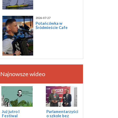
2026-07-27
Potańcówka w
Śródmieście Cafe
Najnowsze wideo
Już jutro I
Parlamentarzyści
Festiwal
o szkole bez