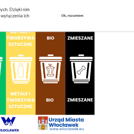
ych. Dzięki nim
ieszkańcy mówią
Praca
dlafirm.pracuj.pl
wyłączenia ich
Ok, rozumiem