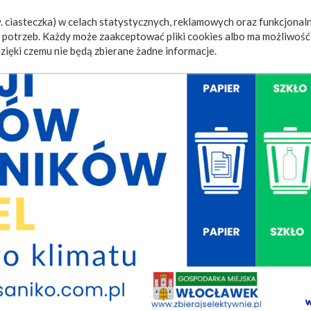
 ciasteczka) w celach statystycznych, reklamowych oraz funkcjonaln
a
Wydarzenia
Ogłoszenia
Video
Fotorelacje
M
potrzeb. Każdy może zaakceptować pliki cookies albo ma możliwość 
zięki czemu nie będą zbierane żadne informacje.