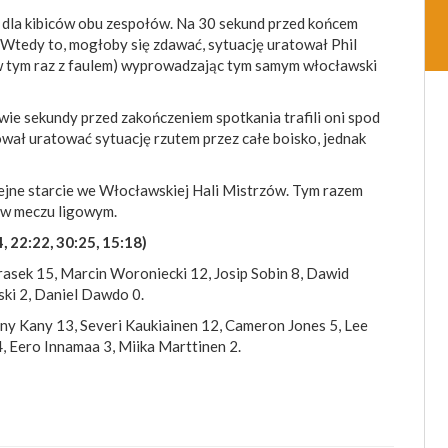
la kibiców obu zespołów. Na 30 sekund przed końcem
Wtedy to, mogłoby się zdawać, sytuację uratował Phil
 (w tym raz z faulem) wyprowadzając tym samym włocławski
dwie sekundy przed zakończeniem spotkania trafili oni spod
ował uratować sytuację rzutem przez całe boisko, jednak
ejne starcie we Włocławskiej Hali Mistrzów. Tym razem
d w meczu ligowym.
 22:22, 30:25, 15:18)
trasek 15, Marcin Woroniecki 12, Josip Sobin 8, Dawid
ski 2, Daniel Dawdo 0.
any Kany 13, Severi Kaukiainen 12, Cameron Jones 5, Lee
, Eero Innamaa 3, Miika Marttinen 2.