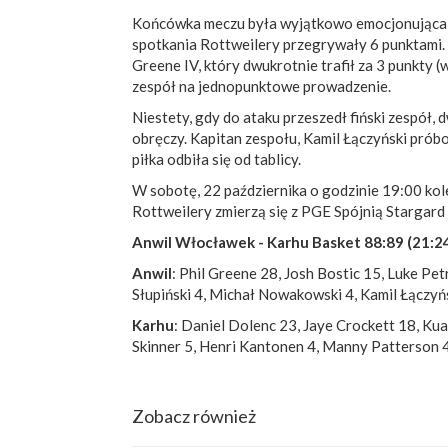
Końcówka meczu była wyjątkowo emocjonująca d
spotkania Rottweilery przegrywały 6 punktami. 
Greene IV, który dwukrotnie trafił za 3 punkty
zespół na jednopunktowe prowadzenie.
Niestety, gdy do ataku przeszedł fiński zespół, 
obręczy. Kapitan zespołu, Kamil Łączyński prób
piłka odbiła się od tablicy.
W sobotę, 22 października o godzinie 19:00 kol
Rottweilery zmierzą się z PGE Spójnią Stargar
Anwil Włocławek - Karhu Basket 88:89 (21:24,
Anwil
: Phil Greene 28, Josh Bostic 15, Luke Pe
Słupiński 4, Michał Nowakowski 4, Kamil Łączyń
Karhu
: Daniel Dolenc 23, Jaye Crockett 18, Ku
Skinner 5, Henri Kantonen 4, Manny Patterson 4
Zobacz również