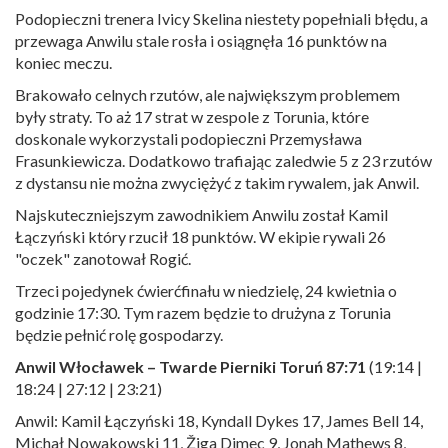
Podopieczni trenera Ivicy Skelina niestety popełniali błędu, a
przewaga Anwilu stale rosła i osiągnęła 16 punktów na
koniec meczu.
Brakowało celnych rzutów, ale największym problemem
były straty. To aż 17 strat w zespole z Torunia, które
doskonale wykorzystali podopieczni Przemysława
Frasunkiewicza. Dodatkowo trafiając zaledwie 5 z 23 rzutów
z dystansu nie można zwyciężyć z takim rywalem, jak Anwil.
Najskuteczniejszym zawodnikiem Anwilu został Kamil
Łączyński który rzucił 18 punktów. W ekipie rywali 26
"oczek" zanotował Rogić.
Trzeci pojedynek ćwierćfinału w niedzielę, 24 kwietnia o
godzinie 17:30. Tym razem będzie to drużyna z Torunia
będzie pełnić rolę gospodarzy.
Anwil Włocławek – Twarde Pierniki Toruń 87:71
(19:14 |
18:24 | 27:12 | 23:21)
Anwil: Kamil Łączyński 18, Kyndall Dykes 17, James Bell 14,
Michał Nowakowski 11, Žiga Dimec 9, Jonah Mathews 8,