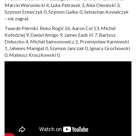
Marcin Woroniecki 4, Luke Petrasek 3, Alex Olesinski 3,
Szymon Szewczyk 0, Szymon Gallus 0, Sebastian Kowalczyk
– nie zagrał.
Twarde Pierniki: Roko Rogić 26, Aaron Cel 13, Michał
Kołodziej 9, Daniel Amigo 9, James Eads III 7, Bartosz
Diduszko 4, Michał Samsonowicz 2, Przemysław Karnowski
1, Jahenns Manigat 0, Szymon Janczak 0, Ignacy Grochowski
0, Mateusz Kruszkowski 0.