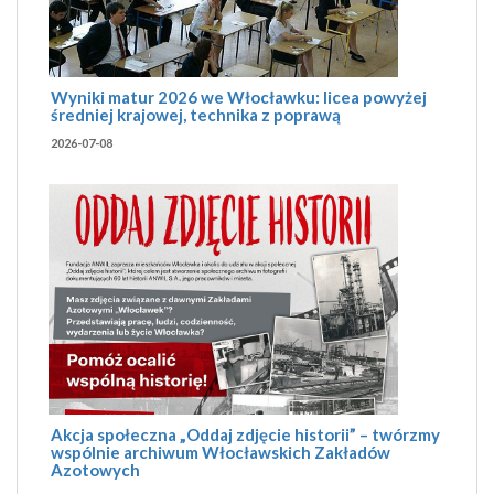
Wyniki matur 2026 we Włocławku: licea powyżej
średniej krajowej, technika z poprawą
2026-07-08
Akcja społeczna „Oddaj zdjęcie historii” – twórzmy
wspólnie archiwum Włocławskich Zakładów
Azotowych