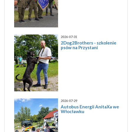
2026-07-31
2Dog2Brothers - szkolenie
psów na Przystani
2026-07-29
Autobus Energii AnitaXa we
Włocławku