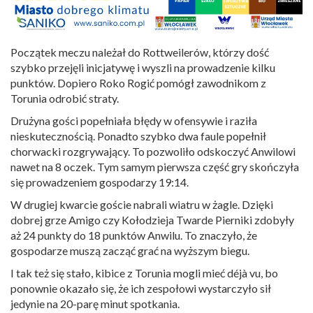
Początek meczu należał do Rottweilerów, którzy dość
szybko przejęli inicjatywę i wyszli na prowadzenie kilku
punktów. Dopiero Roko Rogić pomógł zawodnikom z
Torunia odrobić straty.
Drużyna gości popełniała błędy w ofensywie i raziła
nieskutecznością. Ponadto szybko dwa faule popełnił
chorwacki rozgrywający. To pozwoliło odskoczyć Anwilowi
nawet na 8 oczek. Tym samym pierwsza część gry skończyła
się prowadzeniem gospodarzy 19:14.
W drugiej kwarcie goście nabrali wiatru w żagle. Dzięki
dobrej grze Amigo czy Kołodzieja Twarde Pierniki zdobyły
aż 24 punkty do 18 punktów Anwilu. To znaczyło, że
gospodarze muszą zacząć grać na wyższym biegu.
I tak też się stało, kibice z Torunia mogli mieć déjà vu, bo
ponownie okazało się, że ich zespołowi wystarczyło sił
jedynie na 20-parę minut spotkania.