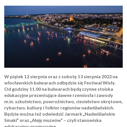
W piątek 12 sierpnia oraz z sobotę 13 sierpnia 2022 na
włocławskich bulwarach odbędzie się Festiwal Wisły.
Od godziny 11.00 na bulwarach będą czynne stoiska
edukacyjne prezentujące dawne rzemiosła i zawody
m.in. szkutnictwo, powroźnictwo, ciesielstwo okrętowe,
rybactwo, kulturę i folklor regionów nadwiślańskich.
Będzie można też odwiedzić Jarmark „Nadwiślańskie
Smaki” oraz „Aleję muzeów” – czyli stanowiska
edukacyjno-promocyjne.