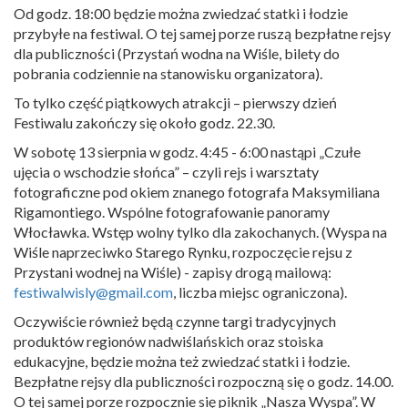
Od godz. 18:00 będzie można zwiedzać statki i łodzie
przybyłe na festiwal. O tej samej porze ruszą bezpłatne rejsy
dla publiczności (Przystań wodna na Wiśle, bilety do
pobrania codziennie na stanowisku organizatora).
To tylko część piątkowych atrakcji – pierwszy dzień
Festiwalu zakończy się około godz. 22.30.
W sobotę 13 sierpnia w godz. 4:45 - 6:00 nastąpi „Czułe
ujęcia o wschodzie słońca” – czyli rejs i warsztaty
fotograficzne pod okiem znanego fotografa Maksymiliana
Rigamontiego. Wspólne fotografowanie panoramy
Włocławka. Wstęp wolny tylko dla zakochanych. (Wyspa na
Wiśle naprzeciwko Starego Rynku, rozpoczęcie rejsu z
Przystani wodnej na Wiśle) - zapisy drogą mailową:
festiwalwisly@gmail.com
, liczba miejsc ograniczona).
Oczywiście również będą czynne targi tradycyjnych
produktów regionów nadwiślańskich oraz stoiska
edukacyjne, będzie można też zwiedzać statki i łodzie.
Bezpłatne rejsy dla publiczności rozpoczną się o godz. 14.00.
O tej samej porze rozpocznie się piknik „Nasza Wyspa”. W