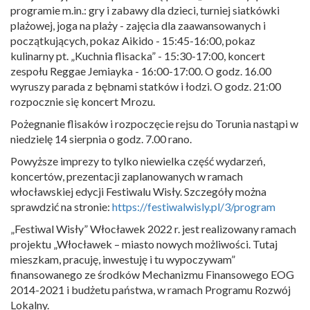
programie m.in.: gry i zabawy dla dzieci, turniej siatkówki
plażowej, joga na plaży - zajęcia dla zaawansowanych i
początkujących, pokaz Aikido - 15:45-16:00, pokaz
kulinarny pt. „Kuchnia flisacka” - 15:30-17:00, koncert
zespołu Reggae Jemiayka - 16:00-17:00. O godz. 16.00
wyruszy parada z bębnami statków i łodzi. O godz. 21:00
rozpocznie się koncert Mrozu.
Pożegnanie flisaków i rozpoczęcie rejsu do Torunia nastąpi w
niedzielę 14 sierpnia o godz. 7.00 rano.
Powyższe imprezy to tylko niewielka część wydarzeń,
koncertów, prezentacji zaplanowanych w ramach
włocławskiej edycji Festiwalu Wisły. Szczegóły można
sprawdzić na stronie:
https://festiwalwisly.pl/3/program
„Festiwal Wisły” Włocławek 2022 r. jest realizowany ramach
projektu „Włocławek – miasto nowych możliwości. Tutaj
mieszkam, pracuję, inwestuję i tu wypoczywam”
finansowanego ze środków Mechanizmu Finansowego EOG
2014-2021 i budżetu państwa, w ramach Programu Rozwój
Lokalny.