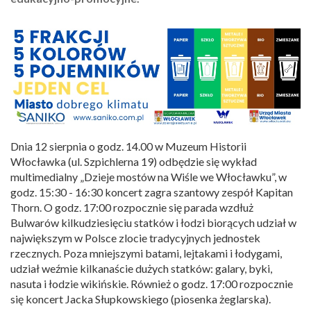
Dnia 12 sierpnia o godz. 14.00 w Muzeum Historii
Włocławka (ul. Szpichlerna 19) odbędzie się wykład
multimedialny „Dzieje mostów na Wiśle we Włocławku”, w
godz. 15:30 - 16:30 koncert zagra szantowy zespół Kapitan
Thorn. O godz. 17:00 rozpocznie się parada wzdłuż
Bulwarów kilkudziesięciu statków i łodzi biorących udział w
największym w Polsce zlocie tradycyjnych jednostek
rzecznych. Poza mniejszymi batami, lejtakami i łodygami,
udział weźmie kilkanaście dużych statków: galary, byki,
nasuta i łodzie wikińskie. Również o godz. 17:00 rozpocznie
się koncert Jacka Słupkowskiego (piosenka żeglarska).