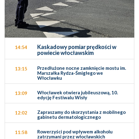
Kaskadowy pomiar prędkości w
14:54
powiecie włocławskim
Przedłużone nocne zamknięcie mostu im.
13:15
Marszałka Rydza-Śmigłego we
Włocławku
Włocławek otwiera jubileuszową, 10.
13:09
edycję Festiwalu Wisły
Zapraszamy do skorzystania z mobilnego
12:02
gabinetu dermatologicznego
Rowerzyści pod wpływem alkoholu
11:58
zatrzymani przez włocławskich