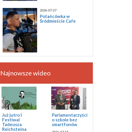
2026-07-27
Potańcówka w
Śródmieście Cafe
Najnowsze wideo
Już jutro I
Parlamentarzyści
Festiwal
o szkole bez
Tadeusza
smartfonów
Reichsteina
2026-07-14