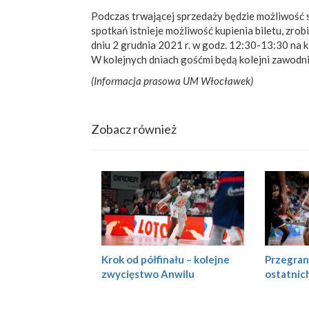
Podczas trwającej sprzedaży będzie możliwość s
spotkań istnieje możliwość kupienia biletu, zro
dniu 2 grudnia 2021 r. w godz. 12:30-13:30 na 
W kolejnych dniach gośćmi będą kolejni zawodni
(Informacja prasowa UM Włocławek)
Zobacz również
Krok od półfinału – kolejne
Przegran
zwycięstwo Anwilu
ostatnic