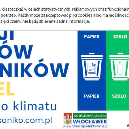
 ciasteczka) w celach statystycznych, reklamowych oraz funkcjonaln
a
Wydarzenia
Ogłoszenia
Video
Fotorelacje
M
potrzeb. Każdy może zaakceptować pliki cookies albo ma możliwość 
zięki czemu nie będą zbierane żadne informacje.