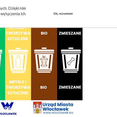
ych. Dzięki nim
ieszkańcy mówią
Praca
dlafirm.pracuj.pl
wyłączenia ich
Ok, rozumiem