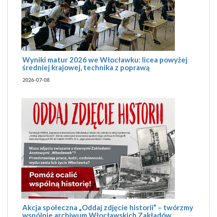
Wyniki matur 2026 we Włocławku: licea powyżej
średniej krajowej, technika z poprawą
2026-07-08
Akcja społeczna „Oddaj zdjęcie historii” – twórzmy
wspólnie archiwum Włocławskich Zakładów