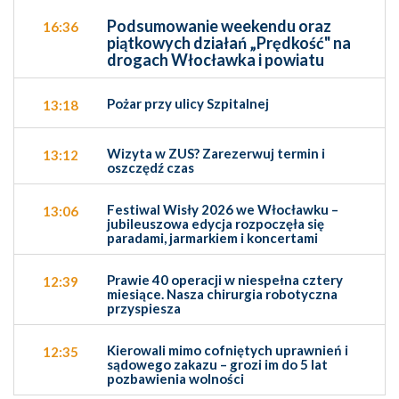
Podsumowanie weekendu oraz
16:36
piątkowych działań „Prędkość" na
drogach Włocławka i powiatu
Pożar przy ulicy Szpitalnej
13:18
Wizyta w ZUS? Zarezerwuj termin i
13:12
oszczędź czas
Festiwal Wisły 2026 we Włocławku –
13:06
jubileuszowa edycja rozpoczęła się
paradami, jarmarkiem i koncertami
Prawie 40 operacji w niespełna cztery
12:39
miesiące. Nasza chirurgia robotyczna
przyspiesza
Kierowali mimo cofniętych uprawnień i
12:35
sądowego zakazu – grozi im do 5 lat
pozbawienia wolności