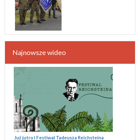
Najnowsze wideo
Już jutro I Festiwal Tadeusza Reichsteina