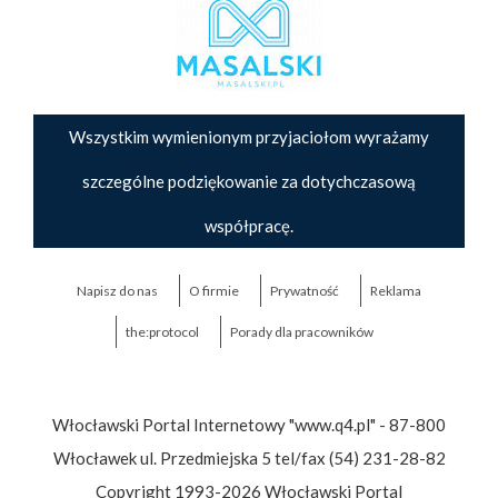
Wszystkim wymienionym przyjaciołom wyrażamy
szczególne podziękowanie za dotychczasową
współpracę.
Napisz do nas
O firmie
Prywatność
Reklama
the:protocol
Porady dla pracowników
Włocławski Portal Internetowy "www.q4.pl" - 87-800
Włocławek ul. Przedmiejska 5 tel/fax (54) 231-28-82
Copyright 1993-2026 Włocławski Portal