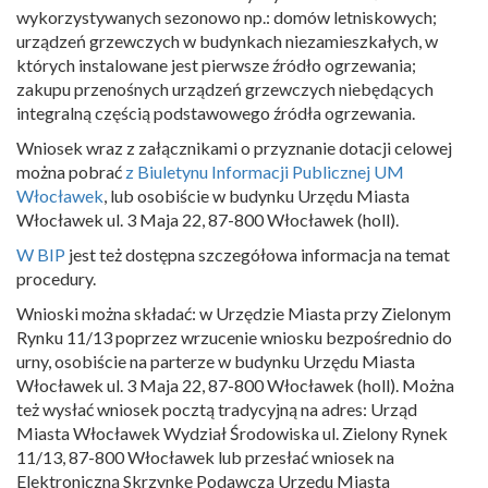
wykorzystywanych sezonowo np.: domów letniskowych;
urządzeń grzewczych w budynkach niezamieszkałych, w
których instalowane jest pierwsze źródło ogrzewania;
zakupu przenośnych urządzeń grzewczych niebędących
integralną częścią podstawowego źródła ogrzewania.
Wniosek wraz z załącznikami o przyznanie dotacji celowej
można pobrać
z Biuletynu Informacji Publicznej UM
Włocławek
, lub osobiście w budynku Urzędu Miasta
Włocławek ul. 3 Maja 22, 87-800 Włocławek (holl).
W BIP
jest też dostępna szczegółowa informacja na temat
procedury.
Wnioski można składać: w Urzędzie Miasta przy Zielonym
Rynku 11/13 poprzez wrzucenie wniosku bezpośrednio do
urny, osobiście na parterze w budynku Urzędu Miasta
Włocławek ul. 3 Maja 22, 87-800 Włocławek (holl). Można
też wysłać wniosek pocztą tradycyjną na adres: Urząd
Miasta Włocławek Wydział Środowiska ul. Zielony Rynek
11/13, 87-800 Włocławek lub przesłać wniosek na
Elektroniczną Skrzynkę Podawczą Urzędu Miasta