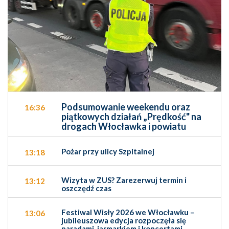
Podsumowanie weekendu oraz
16:36
piątkowych działań „Prędkość" na
drogach Włocławka i powiatu
Pożar przy ulicy Szpitalnej
13:18
Wizyta w ZUS? Zarezerwuj termin i
13:12
oszczędź czas
Festiwal Wisły 2026 we Włocławku –
13:06
jubileuszowa edycja rozpoczęła się
paradami, jarmarkiem i koncertami