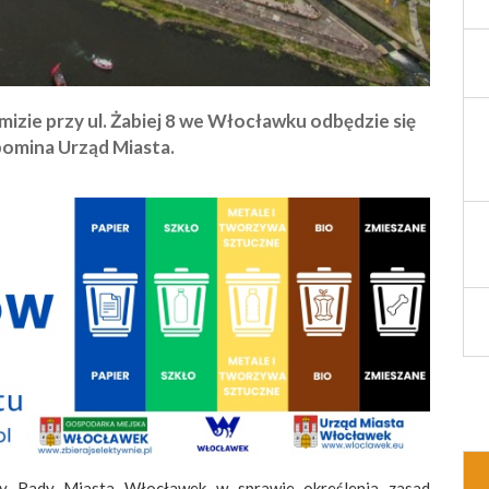
emizie przy ul. Żabiej 8 we Włocławku odbędzie się
pomina Urząd Miasta.
ały Rady Miasta Włocławek w sprawie określenia zasad