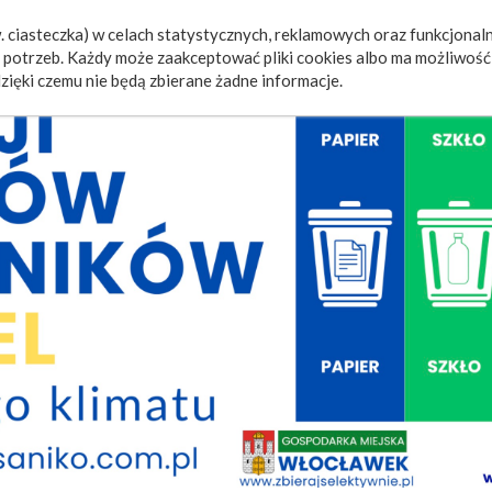
 ciasteczka) w celach statystycznych, reklamowych oraz funkcjonaln
a
Wydarzenia
Ogłoszenia
Video
Fotorelacje
M
potrzeb. Każdy może zaakceptować pliki cookies albo ma możliwość 
zięki czemu nie będą zbierane żadne informacje.