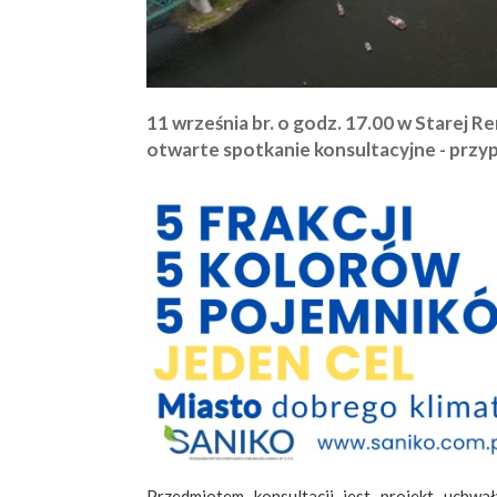
11 września br. o godz. 17.00 w Starej R
otwarte spotkanie konsultacyjne - przy
Przedmiotem konsultacji jest projekt uchw