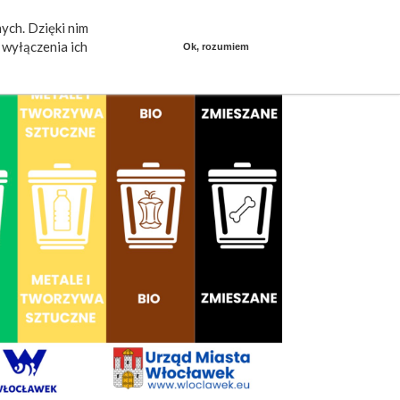
ych. Dzięki nim
ieszkańcy mówią
Praca
dlafirm.pracuj.pl
wyłączenia ich
Ok, rozumiem