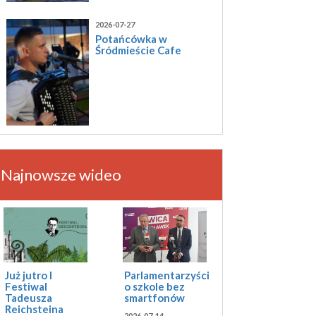
2026-07-27
Potańcówka w
Śródmieście Cafe
Najnowsze wideo
Już jutro I
Parlamentarzyści
Festiwal
o szkole bez
Tadeusza
smartfonów
Reichsteina
2026-07-14