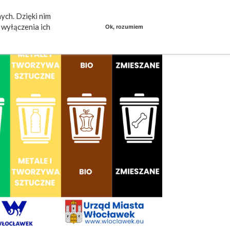
ych. Dzięki nim
ieszkańcy mówią
Praca
dlafirm.pracuj.pl
wyłączenia ich
Ok, rozumiem