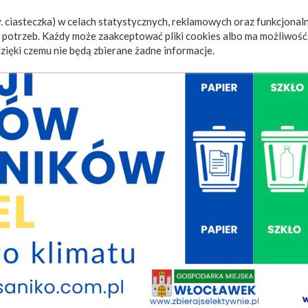
 ciasteczka) w celach statystycznych, reklamowych oraz funkcjonaln
a
Wydarzenia
Ogłoszenia
Video
Fotorelacje
M
potrzeb. Każdy może zaakceptować pliki cookies albo ma możliwość 
zięki czemu nie będą zbierane żadne informacje.