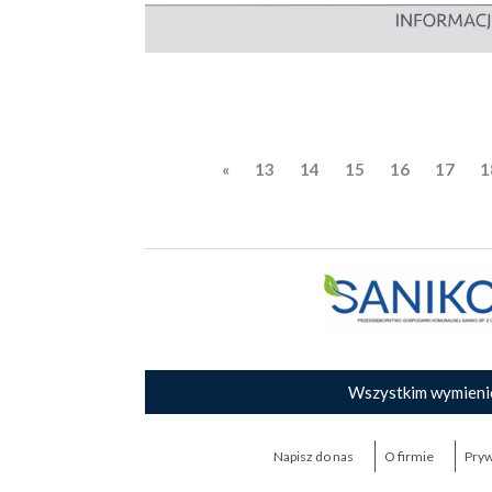
«
13
14
15
16
17
1
Wszystkim wymieni
Napisz do nas
O firmie
Pryw