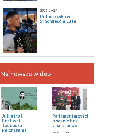
2026-07-27
Potańcówka w
Śródmieście Cafe
Najnowsze wideo
Już jutro I
Parlamentarzyści
Festiwal
o szkole bez
Tadeusza
smartfonów
Reichsteina
2026-07-14