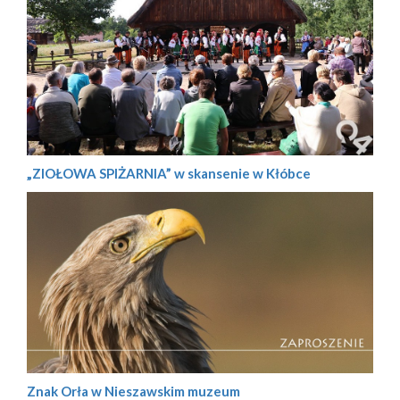
„ZIOŁOWA SPIŻARNIA” w skansenie w Kłóbce
Znak Orła w Nieszawskim muzeum