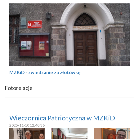
MZKiD - zwiedzanie za złotówkę
Fotorelacje
Wieczornica Patriotyczna w MZKiD
2025-11-10 12:40:36