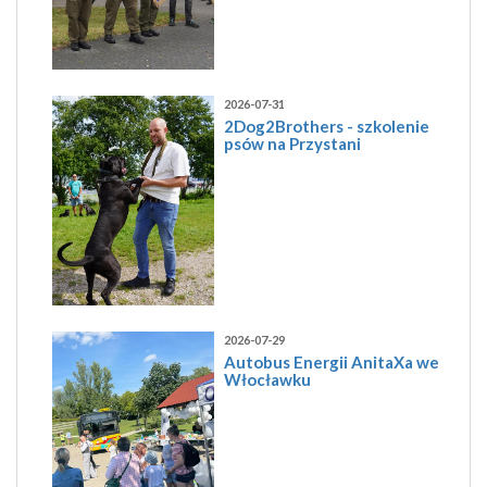
2026-07-31
2Dog2Brothers - szkolenie
psów na Przystani
2026-07-29
Autobus Energii AnitaXa we
Włocławku