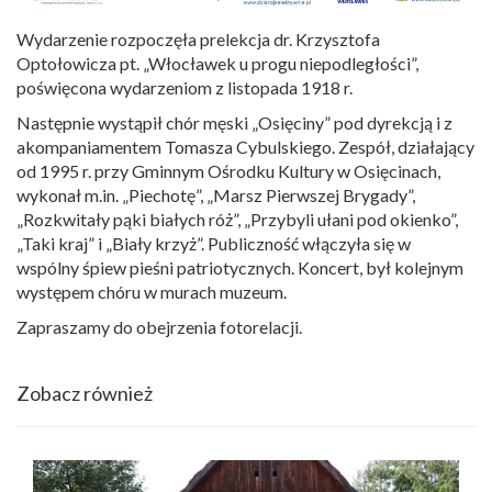
Wydarzenie rozpoczęła prelekcja dr. Krzysztofa
Optołowicza pt. „Włocławek u progu niepodległości”,
poświęcona wydarzeniom z listopada 1918 r.
Następnie wystąpił chór męski „Osięciny” pod dyrekcją i z
akompaniamentem Tomasza Cybulskiego. Zespół, działający
od 1995 r. przy Gminnym Ośrodku Kultury w Osięcinach,
wykonał m.in. „Piechotę”, „Marsz Pierwszej Brygady”,
„Rozkwitały pąki białych róż”, „Przybyli ułani pod okienko”,
„Taki kraj” i „Biały krzyż”. Publiczność włączyła się w
wspólny śpiew pieśni patriotycznych. Koncert, był kolejnym
występem chóru w murach muzeum.
Zapraszamy do obejrzenia fotorelacji.
Zobacz również