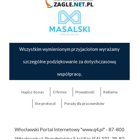
Wszystkim wymienionym przyjaciołom wyrażamy
szczególne podziękowanie za dotychczasową
współpracę.
Napisz do nas
O firmie
Prywatność
Reklama
the:protocol
Porady dla pracowników
Włocławski Portal Internetowy "www.q4.pl" - 87-800
Włocławek ul. Przedmiejska 5 tel/fax (54) 231-28-82