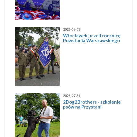
2026-08-03
Włocławek uczcił rocznicę
Powstania Warszawskiego
2026-07-31
2Dog2Brothers - szkolenie
psów na Przystani