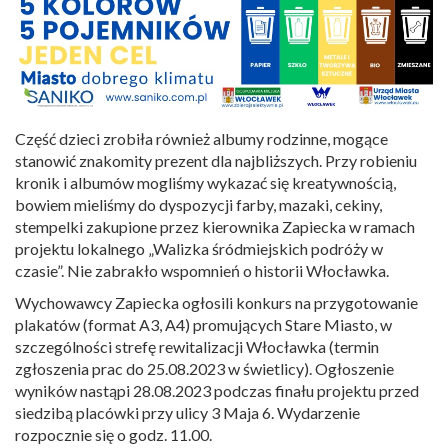
Część dzieci zrobiła również albumy rodzinne, mogące
stanowić znakomity prezent dla najbliższych. Przy robieniu
kronik i albumów mogliśmy wykazać się kreatywnością,
bowiem mieliśmy do dyspozycji farby, mazaki, cekiny,
stempelki zakupione przez kierownika Zapiecka w ramach
projektu lokalnego „Walizka śródmiejskich podróży w
czasie”. Nie zabrakło wspomnień o historii Włocławka.
Wychowawcy Zapiecka ogłosili konkurs na przygotowanie
plakatów (format A3, A4) promujących Stare Miasto, w
szczególności strefę rewitalizacji Włocławka (termin
zgłoszenia prac do 25.08.2023 w świetlicy). Ogłoszenie
wyników nastąpi 28.08.2023 podczas finału projektu przed
siedzibą placówki przy ulicy 3 Maja 6. Wydarzenie
rozpocznie się o godz. 11.00.