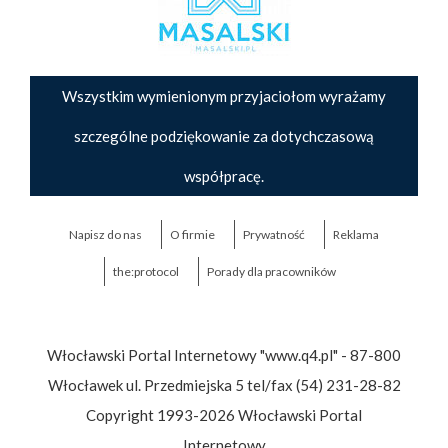
Wszystkim wymienionym przyjaciołom wyrażamy
szczególne podziękowanie za dotychczasową
współpracę.
Napisz do nas
O firmie
Prywatność
Reklama
the:protocol
Porady dla pracowników
Włocławski Portal Internetowy "www.q4.pl" - 87-800
Włocławek ul. Przedmiejska 5 tel/fax (54) 231-28-82
Copyright 1993-2026 Włocławski Portal
Internetowy