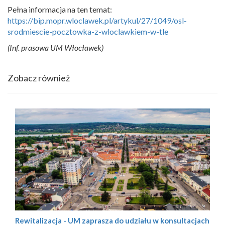
Pełna informacja na ten temat:
https://bip.mopr.wloclawek.pl/artykul/27/1049/osl-
srodmiescie-pocztowka-z-wloclawkiem-w-tle
(Inf. prasowa UM Włocławek)
Zobacz również
Rewitalizacja - UM zaprasza do udziału w konsultacjach