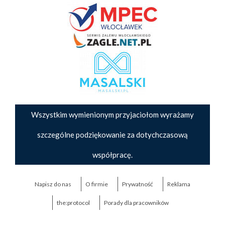
Wszystkim wymienionym przyjaciołom wyrażamy
szczególne podziękowanie za dotychczasową
współpracę.
Napisz do nas
O firmie
Prywatność
Reklama
the:protocol
Porady dla pracowników