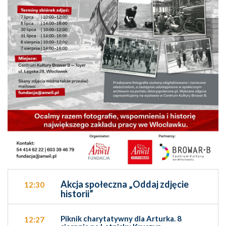
Akcja społeczna „Oddaj zdjęcie
12:30
historii”
Piknik charytatywny dla Arturka. 8
12:27