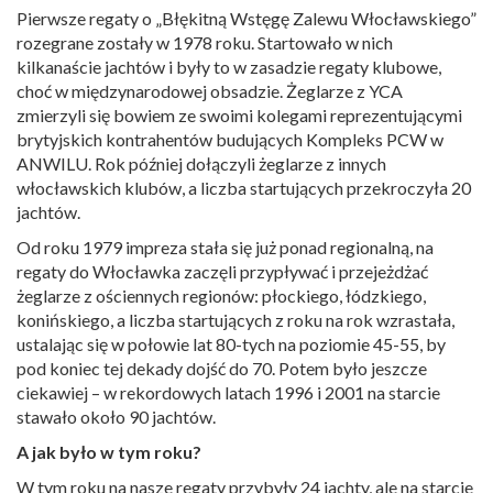
Pierwsze regaty o „Błękitną Wstęgę Zalewu Włocławskiego”
rozegrane zostały w 1978 roku. Startowało w nich
kilkanaście jachtów i były to w zasadzie regaty klubowe,
choć w międzynarodowej obsadzie. Żeglarze z YCA
zmierzyli się bowiem ze swoimi kolegami reprezentującymi
brytyjskich kontrahentów budujących Kompleks PCW w
ANWILU. Rok później dołączyli żeglarze z innych
włocławskich klubów, a liczba startujących przekroczyła 20
jachtów.
Od roku 1979 impreza stała się już ponad regionalną, na
regaty do Włocławka zaczęli przypływać i przejeżdżać
żeglarze z ościennych regionów: płockiego, łódzkiego,
konińskiego, a liczba startujących z roku na rok wzrastała,
ustalając się w połowie lat 80-tych na poziomie 45-55, by
pod koniec tej dekady dojść do 70. Potem było jeszcze
ciekawiej – w rekordowych latach 1996 i 2001 na starcie
stawało około 90 jachtów.
A jak było w tym roku?
W tym roku na nasze regaty przybyły 24 jachty, ale na starcie