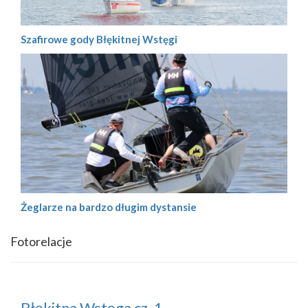
Szafirowe gody Błękitnej Wstęgi
Żeglarze na bardzo długim dystansie
Fotorelacje
Błękitna Wstęga cz. 1