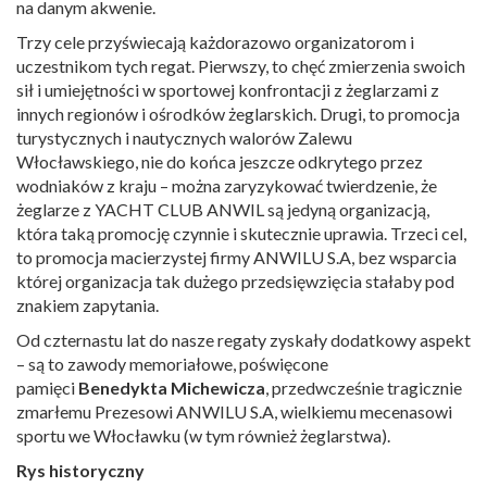
na danym akwenie.
Trzy cele przyświecają każdorazowo organizatorom i
uczestnikom tych regat. Pierwszy, to chęć zmierzenia swoich
sił i umiejętności w sportowej konfrontacji z żeglarzami z
innych regionów i ośrodków żeglarskich. Drugi, to promocja
turystycznych i nautycznych walorów Zalewu
Włocławskiego, nie do końca jeszcze odkrytego przez
wodniaków z kraju – można zaryzykować twierdzenie, że
żeglarze z YACHT CLUB ANWIL są jedyną organizacją,
która taką promocję czynnie i skutecznie uprawia. Trzeci cel,
to promocja macierzystej firmy ANWILU S.A, bez wsparcia
której organizacja tak dużego przedsięwzięcia stałaby pod
znakiem zapytania.
Od czternastu lat do nasze regaty zyskały dodatkowy aspekt
– są to zawody memoriałowe, poświęcone
pamięci
Benedykta Michewicza
, przedwcześnie tragicznie
zmarłemu Prezesowi ANWILU S.A, wielkiemu mecenasowi
sportu we Włocławku (w tym również żeglarstwa).
Rys historyczny