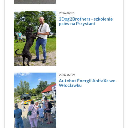
2026-07-31
2Dog2Brothers - szkolenie
psów na Przystani
2026-07-29
Autobus Energii AnitaXa we
Włocławku