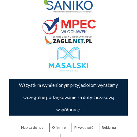
Wszystkim wymienionym przyjaciołom wyrażamy
szczególne podziękowanie za dotychczasową
współpracę.
Napisz do nas
O firmie
Prywatność
Reklama