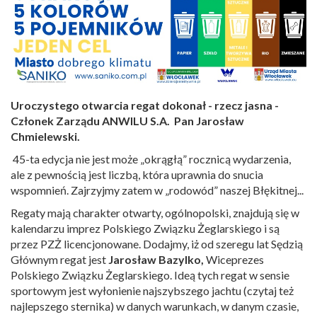
Uroczystego otwarcia regat dokonał - rzecz jasna -
Członek Zarządu ANWILU S.A. Pan Jarosław
Chmielewski.
45-ta edycja nie jest może „okrągłą” rocznicą wydarzenia,
ale z pewnością jest liczbą, która uprawnia do snucia
wspomnień. Zajrzyjmy zatem w „rodowód” naszej Błękitnej...
Regaty mają charakter otwarty, ogólnopolski, znajdują się w
kalendarzu imprez Polskiego Związku Żeglarskiego i są
przez PZŻ licencjonowane. Dodajmy, iż od szeregu lat Sędzią
Głównym regat jest
Jarosław Bazylko,
Wiceprezes
Polskiego Związku Żeglarskiego. Ideą tych regat w sensie
sportowym jest wyłonienie najszybszego jachtu (czytaj też
najlepszego sternika) w danych warunkach, w danym czasie,