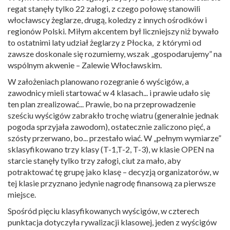
regat stanęły tylko 22 załogi, z czego połowę stanowili
włocławscy żeglarze, drugą, koledzy z innych ośrodków i
regionów Polski. Miłym akcentem był liczniejszy niż bywało
to ostatnimi laty udział żeglarzy z Płocka, z którymi od
zawsze doskonale się rozumiemy, wszak „gospodarujemy” na
wspólnym akwenie – Zalewie Włocławskim.
W założeniach planowano rozegranie 6 wyścigów, a
zawodnicy mieli startować w 4 klasach... i prawie udało się
ten plan zrealizować... Prawie, bo na przeprowadzenie
sześciu wyścigów zabrakło trochę wiatru (generalnie jednak
pogoda sprzyjała zawodom), ostatecznie zaliczono pięć, a
szósty przerwano, bo... przestało wiać. W „pełnym wymiarze”
sklasyfikowano trzy klasy (T-1,T-2, T-3), w klasie OPEN na
starcie stanęły tylko trzy załogi, ciut za mało, aby
potraktować tę grupę jako klasę – decyzją organizatorów, w
tej klasie przyznano jedynie nagrodę finansową za pierwsze
miejsce.
Spośród pięciu klasyfikowanych wyścigów, w czterech
punktacja dotyczyła rywalizacji klasowej, jeden z wyścigów