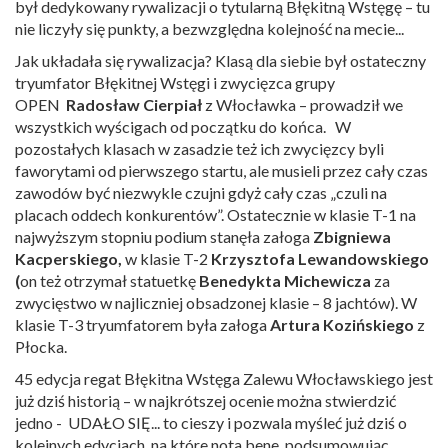
był dedykowany rywalizacji o tytularną Błękitną Wstęgę – tu
nie liczyły się punkty, a bezwzględna kolejność na mecie...
Jak układała się rywalizacja? Klasą dla siebie był ostateczny
tryumfator Błękitnej Wstęgi i zwycięzca grupy
OPEN
Radosław Cierpiał
z Włocławka – prowadził we
wszystkich wyścigach od początku do końca. W
pozostałych klasach w zasadzie też ich zwycięzcy byli
faworytami od pierwszego startu, ale musieli przez cały czas
zawodów być niezwykle czujni gdyż cały czas „czuli na
placach oddech konkurentów”. Ostatecznie w klasie T-1 na
najwyższym stopniu podium stanęła załoga
Zbigniewa
Kacperskiego,
w klasie T-2
Krzysztofa Lewandowskiego
(
on też otrzymał statuetkę
Benedykta Michewicza
za
zwycięstwo w najliczniej obsadzonej klasie – 8 jachtów). W
klasie T-3 tryumfatorem była załoga
Artura Kozińskiego
z
Płocka.
45 edycja regat Błękitna Wstęga Zalewu Włocławskiego jest
już dziś historią – w najkrótszej ocenie można stwierdzić
jedno - UDAŁO SIĘ... to cieszy i pozwala myśleć już dziś o
kolejnych edycjach, na które nota bene, podsumowując