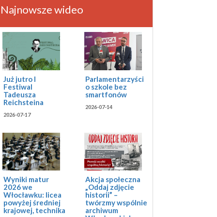
Najnowsze wideo
Już jutro I
Parlamentarzyści
Festiwal
o szkole bez
Tadeusza
smartfonów
Reichsteina
2026-07-14
2026-07-17
Akcja społeczna
Wyniki matur
„Oddaj zdjęcie
2026 we
historii” –
Włocławku: licea
twórzmy wspólnie
powyżej średniej
archiwum
krajowej, technika