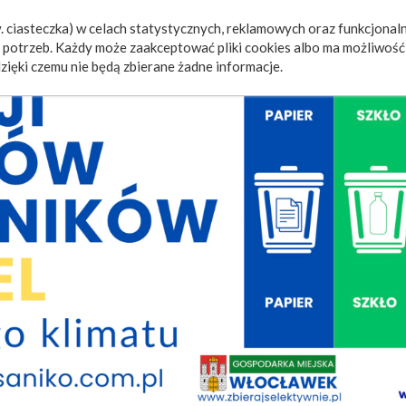
 ciasteczka) w celach statystycznych, reklamowych oraz funkcjonaln
a
Wydarzenia
Ogłoszenia
Video
Fotorelacje
M
potrzeb. Każdy może zaakceptować pliki cookies albo ma możliwość 
zięki czemu nie będą zbierane żadne informacje.