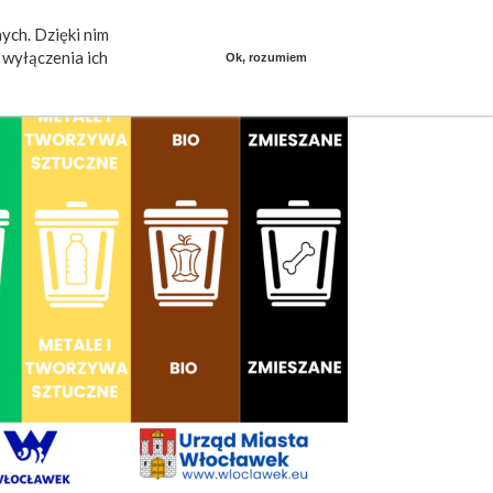
ych. Dzięki nim
ieszkańcy mówią
Praca
dlafirm.pracuj.pl
wyłączenia ich
Ok, rozumiem