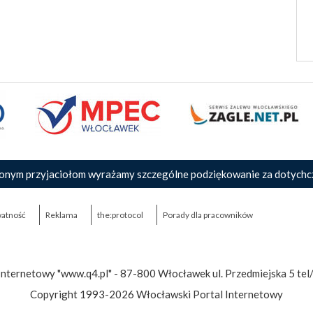
onym przyjaciołom wyrażamy szczególne podziękowanie za dotychc
atność
Reklama
the:protocol
Porady dla pracowników
Internetowy "www.q4.pl" - 87-800 Włocławek ul. Przedmiejska 5 tel
Copyright 1993-2026 Włocławski Portal Internetowy