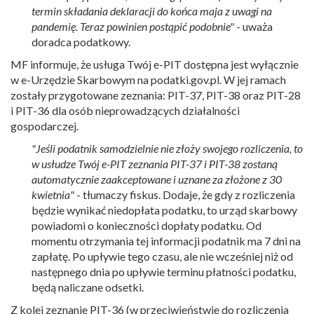
termin składania deklaracji do końca maja z uwagi na
pandemię. Teraz powinien postąpić podobnie"
- uważa
doradca podatkowy.
MF informuje, że usługa Twój e-PIT dostępna jest wyłącznie
w e-Urzędzie Skarbowym na podatki.gov.pl. W jej ramach
zostały przygotowane zeznania: PIT-37, PIT-38 oraz PIT-28
i PIT-36 dla osób nieprowadzących działalności
gospodarczej.
"Jeśli podatnik samodzielnie nie złoży swojego rozliczenia, to
w usłudze Twój e-PIT zeznania PIT-37 i PIT-38 zostaną
automatycznie zaakceptowane i uznane za złożone z 30
kwietnia"
- tłumaczy fiskus. Dodaje, że gdy z rozliczenia
będzie wynikać niedopłata podatku, to urząd skarbowy
powiadomi o konieczności dopłaty podatku. Od
momentu otrzymania tej informacji podatnik ma 7 dni na
zapłatę. Po upływie tego czasu, ale nie wcześniej niż od
następnego dnia po upływie terminu płatności podatku,
będą naliczane odsetki.
Z kolei zeznanie PIT-36 (w przeciwieństwie do rozliczenia