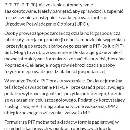
PIT-37 i PIT-38), nie zostanie automatycznie
zaakceptowane. Należy pamiętać, aby sprawdzić i uzupełnić
to rozliczenie, a następnie je zaakceptować i pobrać
Urzędowe Poświadczenie Odbioru (UPO).
Osoby prowadzące pozarolniczą działalność gospodarczą
lub działy specjalne produkcji rolnej samodzielnie wypełniają
i przesyłają do urzędu skarbowego zeznanie PIT-36 lub PIT-
36L. Mogą to zrobić w systemie e-Deklaracje, gdzie znaleźć
można interaktywne formularze zeznań dla przedsiębiorców.
Poprzez e-Deklaracje mogą również rozliczać się osoby
fizyczne nieprowadzące działalności gospodarczej.
W usłudze Twój e-PIT oraz w systemie e-Deklaracje można
też złożyć oświadczenie PIT-OP i przekazać 1 proc. swojego
podatku wybranej organizacji pożytku publicznego, łącznie
ze wskazaniem celu szczegółowego. Podatnicy korzystający
z usługi Twój e-PIT mają automatycznie wskazaną OPP z
ubiegłorocznego rozliczenia - zauważa MF.
Formularze PIT można też składać w formie papierowej w
urzędach skarbowych w punktach podawczych lub do