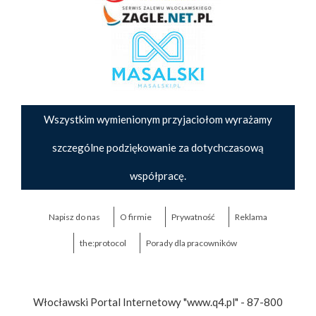
Wszystkim wymienionym przyjaciołom wyrażamy
szczególne podziękowanie za dotychczasową
współpracę.
Napisz do nas
O firmie
Prywatność
Reklama
the:protocol
Porady dla pracowników
Włocławski Portal Internetowy "www.q4.pl" - 87-800