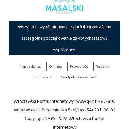
Wszystkim wymienionym przyjaciołom wyrażamy
szczególne podziękowanie za dotychczasową
współpracę.
Napisz do nas
O firmie
Prywatność
Reklama
the:protocol
Porady dla pracowników
Włocławski Portal Internetowy "www.q4.pl" - 87-800
Włocławek ul. Przedmiejska 5 tel/fax (54) 231-28-82
Copyright 1993-2026 Włocławski Portal
Internetowy