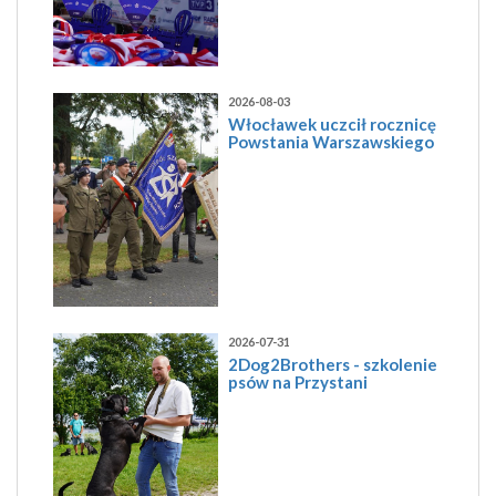
2026-08-03
Włocławek uczcił rocznicę
Powstania Warszawskiego
2026-07-31
2Dog2Brothers - szkolenie
psów na Przystani