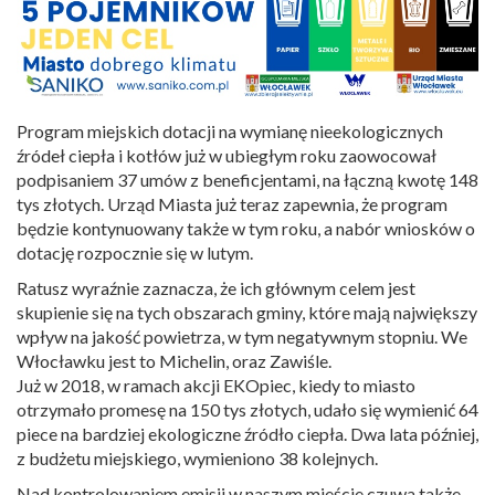
Program miejskich dotacji na wymianę nieekologicznych
źródeł ciepła i kotłów już w ubiegłym roku zaowocował
podpisaniem 37 umów z beneficjentami, na łączną kwotę 148
tys złotych. Urząd Miasta już teraz zapewnia, że program
będzie kontynuowany także w tym roku, a nabór wniosków o
dotację rozpocznie się w lutym.
Ratusz wyraźnie zaznacza, że ich głównym celem jest
skupienie się na tych obszarach gminy, które mają największy
wpływ na jakość powietrza, w tym negatywnym stopniu. We
Włocławku jest to Michelin, oraz Zawiśle.
Już w 2018, w ramach akcji EKOpiec, kiedy to miasto
otrzymało promesę na 150 tys złotych, udało się wymienić 64
piece na bardziej ekologiczne źródło ciepła. Dwa lata później,
z budżetu miejskiego, wymieniono 38 kolejnych.
Nad kontrolowaniem emisji w naszym mieście czuwa także