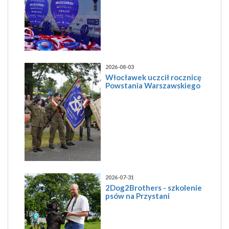
2026-08-03
Włocławek uczcił rocznicę
Powstania Warszawskiego
2026-07-31
2Dog2Brothers - szkolenie
psów na Przystani