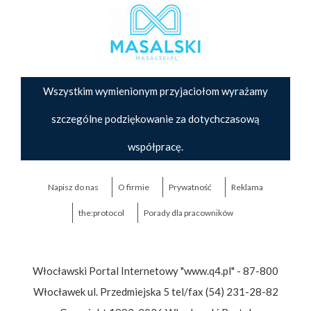
Wszystkim wymienionym przyjaciołom wyrażamy
szczególne podziękowanie za dotychczasową
współpracę.
Napisz do nas
O firmie
Prywatność
Reklama
the:protocol
Porady dla pracowników
Włocławski Portal Internetowy "www.q4.pl" - 87-800
Włocławek ul. Przedmiejska 5 tel/fax (54) 231-28-82