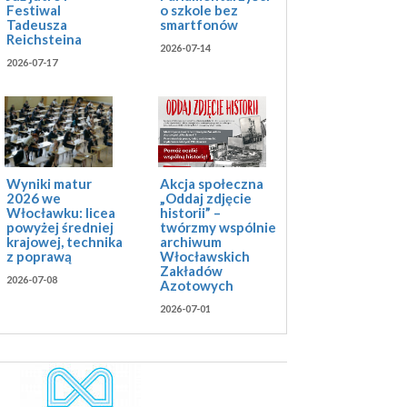
Festiwal
o szkole bez
Tadeusza
smartfonów
Reichsteina
2026-07-14
2026-07-17
Akcja społeczna
Wyniki matur
„Oddaj zdjęcie
2026 we
historii” –
Włocławku: licea
twórzmy wspólnie
powyżej średniej
archiwum
krajowej, technika
Włocławskich
z poprawą
Zakładów
2026-07-08
Azotowych
2026-07-01