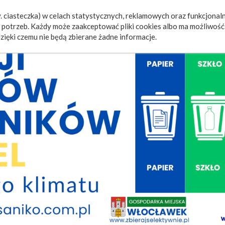
 ciasteczka) w celach statystycznych, reklamowych oraz funkcjonaln
a
Wydarzenia
Ogłoszenia
Video
Fotorelacje
M
potrzeb. Każdy może zaakceptować pliki cookies albo ma możliwość 
zięki czemu nie będą zbierane żadne informacje.