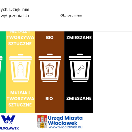
ych. Dzięki nim
ieszkańcy mówią
Praca
dlafirm.pracuj.pl
wyłączenia ich
Ok, rozumiem