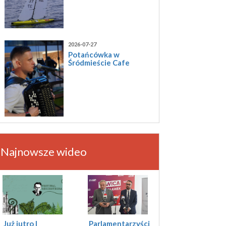
2026-07-27
Potańcówka w
Śródmieście Cafe
Najnowsze wideo
Już jutro I
Parlamentarzyści