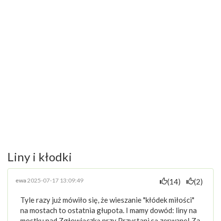
Liny i kłodki
ewa
2025-07-17 13:09:49
(14)
(2)
Tyle razy już mówiło się, że wieszanie "kłódek miłości"
na mostach to ostatnia głupota. I mamy dowód: liny na
mostku nad Zgłowiączką przy Przystani są zerwane! Za