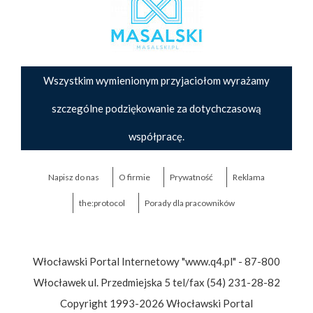
Wszystkim wymienionym przyjaciołom wyrażamy
szczególne podziękowanie za dotychczasową
współpracę.
Napisz do nas
O firmie
Prywatność
Reklama
the:protocol
Porady dla pracowników
Włocławski Portal Internetowy "www.q4.pl" - 87-800
Włocławek ul. Przedmiejska 5 tel/fax (54) 231-28-82
Copyright 1993-2026 Włocławski Portal