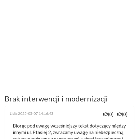
Brak interwencji i modernizacji
Lidia
2025-05-07 14:16:43
(0)
(0)
Biorąc pod uwagę wcześniejszy tekst dotyczący między
innymi ul. Ptasiej 2, zwracamy uwagę na niebezpieczną
sytuację związaną z wystającymi z ziemi łączeniowymi