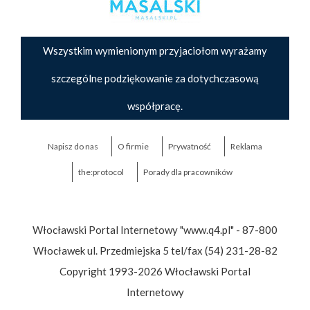
Wszystkim wymienionym przyjaciołom wyrażamy
szczególne podziękowanie za dotychczasową
współpracę.
Napisz do nas
O firmie
Prywatność
Reklama
the:protocol
Porady dla pracowników
Włocławski Portal Internetowy "www.q4.pl" - 87-800
Włocławek ul. Przedmiejska 5 tel/fax (54) 231-28-82
Copyright 1993-2026 Włocławski Portal
Internetowy