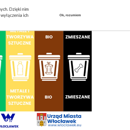
ych. Dzięki nim
ieszkańcy mówią
Praca
dlafirm.pracuj.pl
wyłączenia ich
Ok, rozumiem