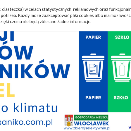
 ciasteczka) w celach statystycznych, reklamowych oraz funkcjonaln
a
Wydarzenia
Ogłoszenia
Video
Fotorelacje
M
potrzeb. Każdy może zaakceptować pliki cookies albo ma możliwość 
zięki czemu nie będą zbierane żadne informacje.