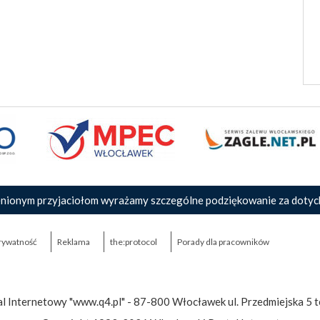
nionym przyjaciołom wyrażamy szczególne podziękowanie za dotyc
rywatność
Reklama
the:protocol
Porady dla pracowników
l Internetowy "www.q4.pl" - 87-800 Włocławek ul. Przedmiejska 5 t