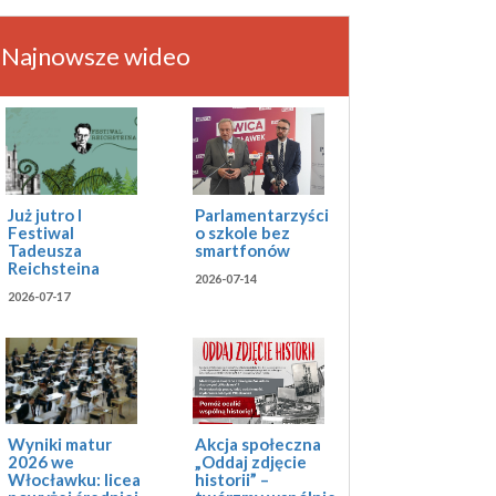
Najnowsze wideo
Już jutro I
Parlamentarzyści
Festiwal
o szkole bez
Tadeusza
smartfonów
Reichsteina
2026-07-14
2026-07-17
Akcja społeczna
Wyniki matur
„Oddaj zdjęcie
2026 we
historii” –
Włocławku: licea