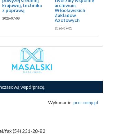
twórzmy wspólnie
powyżej średniej
archiwum
krajowej, technika
Włocławskich
z poprawą
Zakładów
2026-07-08
Azotowych
2026-07-01
hczasową współpracę.
Wykonanie:
pro-comp.pl
el/fax (54) 231-28-82