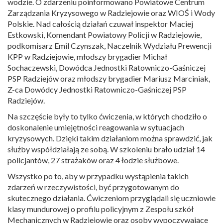
wodzie. O zdarzeniu poinformowano Powiatowe Centrum
Zarządzania Kryzysowego w Radziejowie oraz WIOŚ i Wody
Polskie. Nad całością działań czuwał inspektor Maciej
Estkowski, Komendant Powiatowy Policji w Radziejowie,
podkomisarz Emil Czynszak, Naczelnik Wydziału Prewencji
KPP w Radziejowie, młodszy brygadier Michał
Sochaczewski, Dowódca Jednostki Ratowniczo-Gaśniczej
PSP Radziejów oraz młodszy brygadier Mariusz Marciniak,
Z-ca Dowódcy Jednostki Ratowniczo-Gaśniczej PSP
Radziejów.
Na szczęście były to tylko ćwiczenia, w których chodziło o
doskonalenie umiejętności reagowania w sytuacjach
kryzysowych. Dzięki takim działaniom można sprawdzić, jak
służby współdziałają ze sobą. W szkoleniu brało udział 14
policjantów, 27 strażaków oraz 4 łodzie służbowe.
Wszystko po to, aby w przypadku wystąpienia takich
zdarzeń w rzeczywistości, być przygotowanym do
skutecznego działania. Ćwiczeniom przyglądali się uczniowie
klasy mundurowej o profilu policyjnym z Zespołu szkół
Mechanicznych w Radziejowie oraz osoby wypoczywające