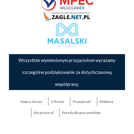
Wszystkim wymienionym przyjaciołom wyrażamy
szczególne podziękowanie za dotychczasową
współpracę.
Napisz do nas
O firmie
Prywatność
Reklama
the:protocol
Porady dla pracowników