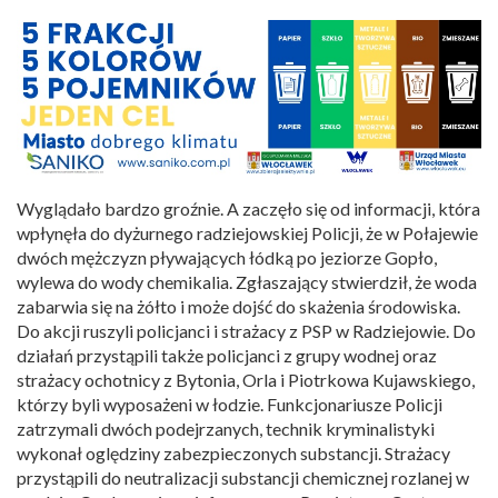
Wyglądało bardzo groźnie. A zaczęło się od informacji, która
wpłynęła do dyżurnego radziejowskiej Policji, że w Połajewie
dwóch mężczyzn pływających łódką po jeziorze Gopło,
wylewa do wody chemikalia. Zgłaszający stwierdził, że woda
zabarwia się na żółto i może dojść do skażenia środowiska.
Do akcji ruszyli policjanci i strażacy z PSP w Radziejowie. Do
działań przystąpili także policjanci z grupy wodnej oraz
strażacy ochotnicy z Bytonia, Orla i Piotrkowa Kujawskiego,
którzy byli wyposażeni w łodzie. Funkcjonariusze Policji
zatrzymali dwóch podejrzanych, technik kryminalistyki
wykonał oględziny zabezpieczonych substancji. Strażacy
przystąpili do neutralizacji substancji chemicznej rozlanej w