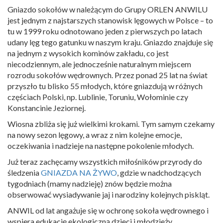
Gniazdo sokołów w należącym do Grupy ORLEN ANWILU
jest jednym z najstarszych stanowisk lęgowych w Polsce – to
tu w 1999 roku odnotowano jeden z pierwszych po latach
udany lęg tego gatunku w naszym kraju. Gniazdo znajduje się
na jednym z wysokich kominów zakładu, co jest
niecodziennym, ale jednocześnie naturalnym miejscem
rozrodu sokołów wędrownych. Przez ponad 25 lat na świat
przyszło tu blisko 55 młodych, które gniazdują w różnych
częściach Polski, np. Lublinie, Toruniu, Wołominie czy
Konstancinie Jeziornej.
Wiosna zbliża się już wielkimi krokami. Tym samym czekamy
na nowy sezon lęgowy, a wraz z nim kolejne emocje,
oczekiwania i nadzieje na następne pokolenie młodych.
Już teraz zachęcamy wszystkich miłośników przyrody do
śledzenia
GNIAZDA NA ŻYWO
, gdzie w nadchodzących
tygodniach (mamy nadzieję) znów będzie można
obserwować wysiadywanie jaj i narodziny kolejnych piskląt.
ANWIL od lat angażuje się w ochronę sokoła wędrownego i
wspiera edukację ekologiczną dzieci i młodzieży.