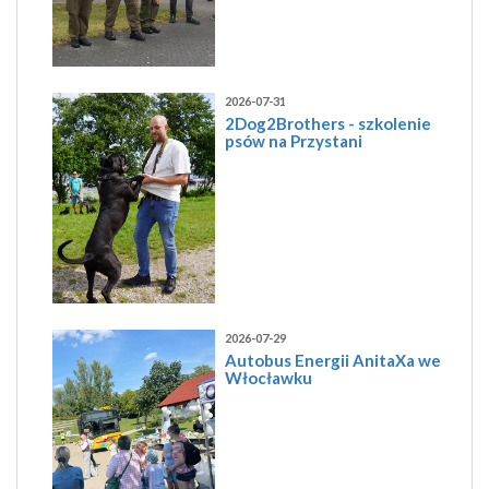
2026-07-31
2Dog2Brothers - szkolenie
psów na Przystani
2026-07-29
Autobus Energii AnitaXa we
Włocławku