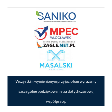
Wszystkim wymienionym przyjaciołom wyrażamy
szczególne podziękowanie za dotychczasową
współpracę.