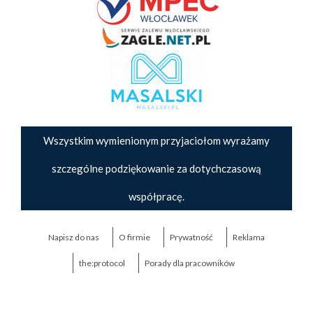
Wszystkim wymienionym przyjaciołom wyrażamy
szczególne podziękowanie za dotychczasową
współpracę.
Napisz do nas
O firmie
Prywatność
Reklama
the:protocol
Porady dla pracowników