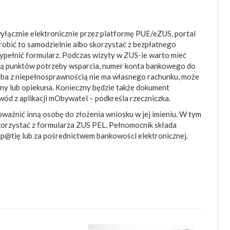
yłącznie elektronicznie przez platformę PUE/eZUS, portal
obić to samodzielnie albo skorzystać z bezpłatnego
pełnić formularz. Podczas wizyty w ZUS-ie warto mieć
zbą punktów potrzeby wsparcia, numer konta bankowego do
soba z niepełnosprawnością nie ma własnego rachunku, może
iny lub opiekuna. Konieczny będzie także dokument
ód z aplikacji mObywatel – podkreśla rzeczniczka.
ażnić inną osobę do złożenia wniosku w jej imieniu. W tym
orzystać z formularza ZUS PEL. Pełnomocnik składa
p@tię lub za pośrednictwem bankowości elektronicznej.