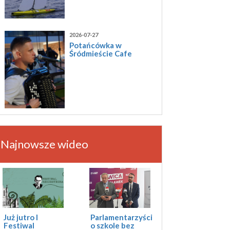
2026-07-27
Potańcówka w
Śródmieście Cafe
Najnowsze wideo
Już jutro I
Parlamentarzyści
Festiwal
o szkole bez