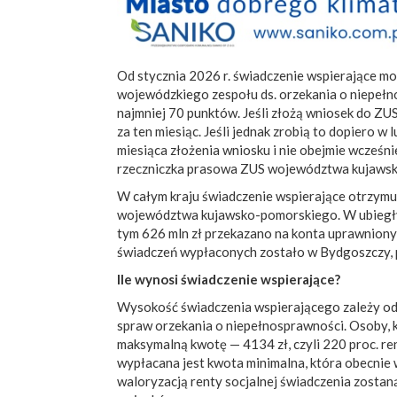
Od stycznia 2026 r. świadczenie wspierające m
wojewódzkiego zespołu ds. orzekania o niepełn
najmniej 70 punktów. Jeśli złożą wniosek do ZU
za ten miesiąc. Jeśli jednak zrobią to dopiero w
miesiąca złożenia wniosku i nie obejmie wcześn
rzeczniczka prasowa ZUS województwa kujaws
W całym kraju świadczenie wspierające otrzymu
województwa kujawsko-pomorskiego. W ubiegłym
tym 626 mln zł przekazano na konta uprawnion
świadczeń wypłaconych zostało w Bydgoszczy, 
Ile wynosi świadczenie wspierające?
Wysokość świadczenia wspierającego zależy od
spraw orzekania o niepełnosprawności. Osoby, 
maksymalną kwotę — 4134 zł, czyli 220 proc. re
wypłacana jest kwota minimalna, która obecnie w
waloryzacją renty socjalnej świadczenia zostan