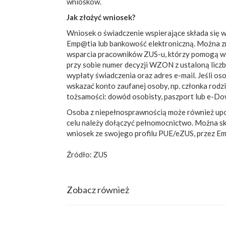
wniosków.
Jak złożyć wniosek?
Wniosek o świadczenie wspierające składa się w
Emp@tia lub bankowość elektroniczną. Można zr
wsparcia pracowników ZUS-u, którzy pomogą wy
przy sobie numer decyzji WZON z ustaloną lic
wypłaty świadczenia oraz adres e-mail. Jeśli o
wskazać konto zaufanej osoby, np. członka rodz
tożsamości: dowód osobisty, paszport lub e-Dow
Osoba z niepełnosprawnością może również upow
celu należy dołączyć pełnomocnictwo. Można sk
wniosek ze swojego profilu PUE/eZUS, przez Em
Źródło: ZUS
Zobacz również