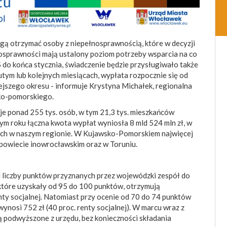
ogą otrzymać osoby z niepełnosprawnością, które w decyzji
osprawności mają ustalony poziom potrzeby wsparcia na co
S do końca stycznia, świadczenie będzie przysługiwało także
 lutym lub kolejnych miesiącach, wypłata rozpocznie się od
iejszego okresu - informuje Krystyna Michałek, regionalna
ko-pomorskiego.
je ponad 255 tys. osób, w tym 21,3 tys. mieszkańców
 roku łączna kwota wypłat wyniosła 8 mld 524 mln zł, w
ych w naszym regionie. W Kujawsko-Pomorskiem najwięcej
powiecie inowrocławskim oraz w Toruniu.
 liczby punktów przyznanych przez wojewódzki zespół do
które uzyskały od 95 do 100 punktów, otrzymują
nty socjalnej. Natomiast przy ocenie od 70 do 74 punktów
ynosi 752 zł (40 proc. renty socjalnej). W marcu wraz z
ą podwyższone z urzędu, bez konieczności składania