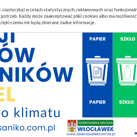
 ciasteczka) w celach statystycznych, reklamowych oraz funkcjonaln
a
Wydarzenia
Ogłoszenia
Video
Fotorelacje
M
potrzeb. Każdy może zaakceptować pliki cookies albo ma możliwość 
zięki czemu nie będą zbierane żadne informacje.