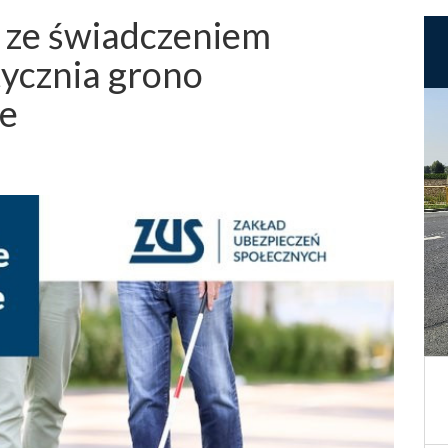
b ze świadczeniem
tycznia grono
ie