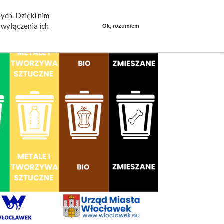
ych. Dzięki nim
ieszkańcy mówią
Praca
dlafirm.pracuj.pl
wyłączenia ich
Ok, rozumiem