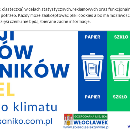
 ciasteczka) w celach statystycznych, reklamowych oraz funkcjonaln
a
Wydarzenia
Ogłoszenia
Video
Fotorelacje
M
potrzeb. Każdy może zaakceptować pliki cookies albo ma możliwość 
zięki czemu nie będą zbierane żadne informacje.