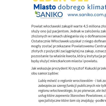
Powiat włocławski zakupił warte 4,5 miliona zło
służy ono już pacjentom. Jednak w założeniu zak
złożonych w ramach ubiegania się o dofinansow
Ostatecznie Włocławek uzyskał z niego dofinan
mogły zostać przekazane Powiatowemu Centrum 
złotych z pożyczki zaciągniętej na zakup, oznacz
pozostanie ta właśnie kwota, którą instytucja 
będą służyć mieszkańcom miasta i powiatu.
Jak wskazuje prezydent Krzysztof Kukucki prze
obu samorządów:
Lubię mówić o regionie wrocławskim - i tak za
zabezpiecza szereg funkcji publicznych nie 
regionu włocławskiego, to po pierwsze, ale te
usług które zapewnia Starostwo Powiatowe, 
specjalistyczne które tam się znajdują
-podkre