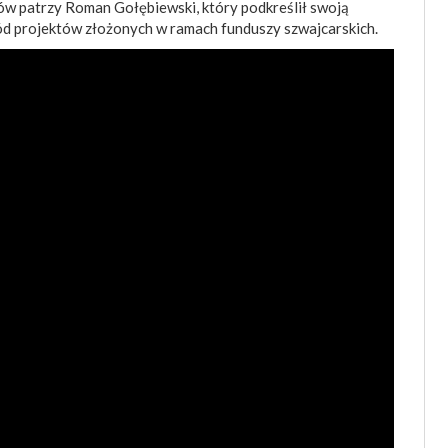
w patrzy Roman Gołębiewski, który podkreślił swoją
d projektów złożonych w ramach funduszy szwajcarskich.