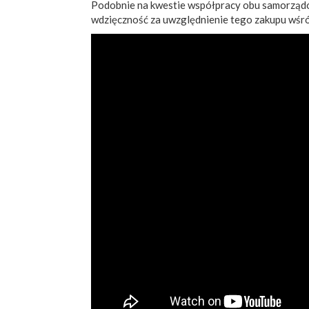
Podobnie na kwestie współpracy obu samorządó
wdzięczność za uwzględnienie tego zakupu wśró