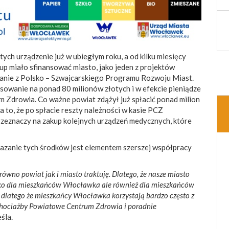
tych urządzenie już w ubiegłym roku, a od kilku miesięcy
up miało sfinansować miasto, jako jeden z projektów
anie z Polsko – Szwajcarskiego Programu Rozwoju Miast.
sowanie na ponad 80 milionów złotych i w efekcie pieniądze
Zdrowia. Co ważne powiat zdążył już spłacić ponad milion
a to, że po spłacie reszty należności w kasie PCZ
przeznaczy na zakup kolejnych urządzeń medycznych, które
kazanie tych środków jest elementem szerszej współpracy
równo powiat jak i miasto traktuję. Dlatego, że nasze miasto
tylko dla mieszkańców Włocławka ale również dla mieszkańców
ż dlatego że mieszkańcy Włocławka korzystają bardzo często z
chociażby Powiatowe Centrum Zdrowia i poradnie
śla.