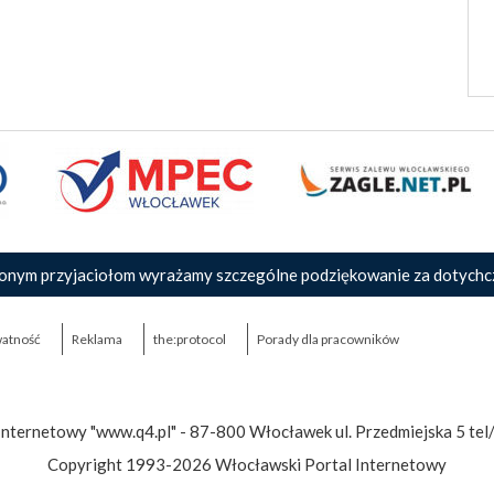
onym przyjaciołom wyrażamy szczególne podziękowanie za dotychc
atność
Reklama
the:protocol
Porady dla pracowników
Internetowy "www.q4.pl" - 87-800 Włocławek ul. Przedmiejska 5 tel
Copyright 1993-2026 Włocławski Portal Internetowy