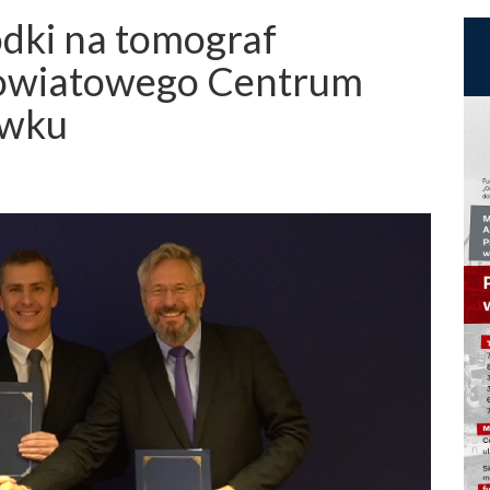
odki na tomograf
owiatowego Centrum
awku