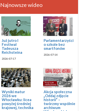
Najnowsze wideo
Już jutro I
Parlamentarzyści
Festiwal
o szkole bez
Tadeusza
smartfonów
Reichsteina
2026-07-14
2026-07-17
Akcja społeczna
Wyniki matur
„Oddaj zdjęcie
2026 we
historii” –
Włocławku: licea
twórzmy wspólnie
powyżej średniej
archiwum
krajowej, technika