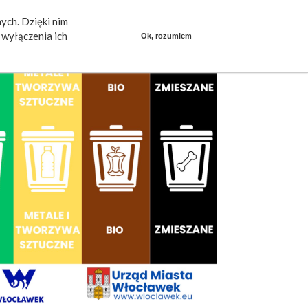
ych. Dzięki nim
ieszkańcy mówią
Praca
dlafirm.pracuj.pl
wyłączenia ich
Ok, rozumiem