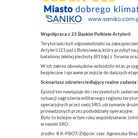
Współpraca z 23 Śląskim Pułkiem Artylerii
Terytorialsi byli odpowiedzialni za zabezpiecz
Artylerii (23 pa) z Bolesławca, który przybył na
batalionu lekkiej piechoty (81 blp) z Torunia ora
W ich zakres obowiązków wchodziło mi.in. przy
bezpieczne i sprawne przejście do dalszych eta
Scenariusz odzwierciedlający realne zadani
Epizod ten nawiązuje do rzeczywistych zadań 
sytuacji zagrożenia militarnego regionu terytor
operacyjnych przez swój SRO, utrzymanie drożn
prowadzonych przez pododdziały operacyjne.
Było to kolejne w tym roku współdziałanie żoł
w swoim SRO.
źródło: 8 K-PBOT/Zdjęcie: szer. Agnieszka Bła