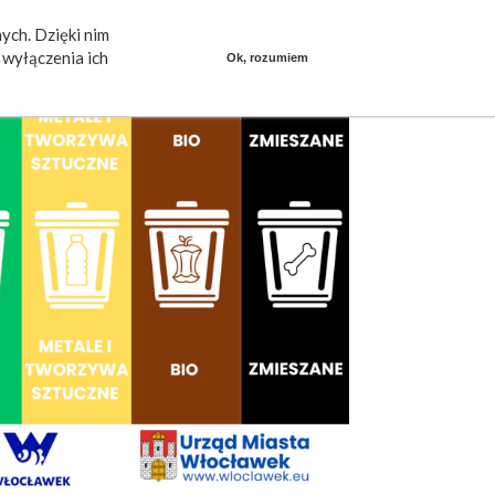
ych. Dzięki nim
ieszkańcy mówią
Praca
dlafirm.pracuj.pl
wyłączenia ich
Ok, rozumiem