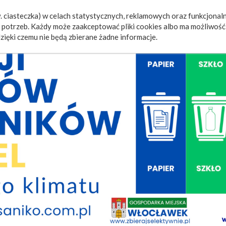
 ciasteczka) w celach statystycznych, reklamowych oraz funkcjonaln
a
Wydarzenia
Ogłoszenia
Video
Fotorelacje
M
potrzeb. Każdy może zaakceptować pliki cookies albo ma możliwość 
zięki czemu nie będą zbierane żadne informacje.