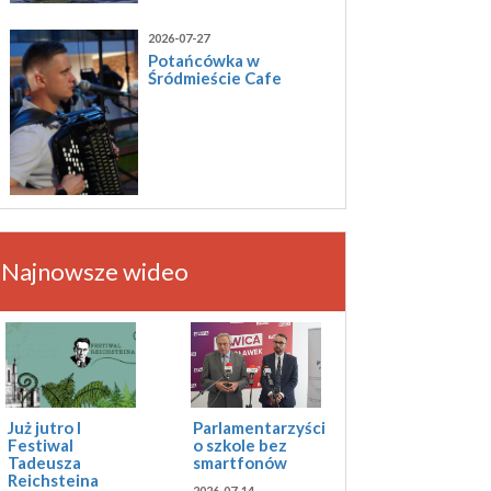
2026-07-27
Potańcówka w
Śródmieście Cafe
Najnowsze wideo
Już jutro I
Parlamentarzyści
Festiwal
o szkole bez
Tadeusza
smartfonów
Reichsteina
2026-07-14