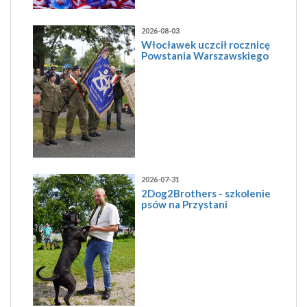
2026-08-03
Włocławek uczcił rocznicę
Powstania Warszawskiego
2026-07-31
2Dog2Brothers - szkolenie
psów na Przystani