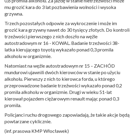
0,6 promila alkoholu. Za jazdę w stanie nietrzeźwości może
mu grozić kara do 3 lat pozbawienia wolności i wysoka
grzywna.
Trzech pozostałych odpowie za wykroczenie i może im
grozić kara grzywny nawet do 30 tysięcy złotych. Do kontroli
trzeźwości pierwszego z nich doszło na węźle
autostradowym nr 16 - KOWAL. Badanie trzeźwości 38-
latka kierującego toyotą wykazało ponad 0,3 promila
alkoholu w organizmie.
Natomiast na węźle autostradowym nr 15 – ZACHÓD
mundurowi ujawnili dwóch kierowców w stanie po użyciu
alkoholu. Pierwszy z nich to kierowca forda, u którego
przeprowadzone badanie trzeźwości wykazało ponad 0,2
promila alkoholu w organizmie. Drugi w wieku 51-lat
kierował pojazdem ciężarowym renault mając ponad 0,3
promila.
Policjanci ruchu drogowego zapowiadają, że takie akcje będą
powtarzane cyklicznie.
(inf. prasowa KMP Włocławek)