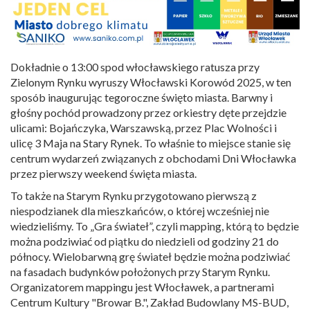
Dokładnie o 13:00 spod włocławskiego ratusza przy
Zielonym Rynku wyruszy Włocławski Korowód 2025, w ten
sposób inaugurując tegoroczne święto miasta. Barwny i
głośny pochód prowadzony przez orkiestry dęte przejdzie
ulicami: Bojańczyka, Warszawską, przez Plac Wolności i
ulicę 3 Maja na Stary Rynek. To właśnie to miejsce stanie się
centrum wydarzeń związanych z obchodami Dni Włocławka
przez pierwszy weekend święta miasta.
To także na Starym Rynku przygotowano pierwszą z
niespodzianek dla mieszkańców, o której wcześniej nie
wiedzieliśmy. To „Gra świateł”, czyli mapping, którą to będzie
można podziwiać od piątku do niedzieli od godziny 21 do
północy. Wielobarwną grę świateł będzie można podziwiać
na fasadach budynków położonych przy Starym Rynku.
Organizatorem mappingu jest Włocławek, a partnerami
Centrum Kultury "Browar B.", Zakład Budowlany MS-BUD,