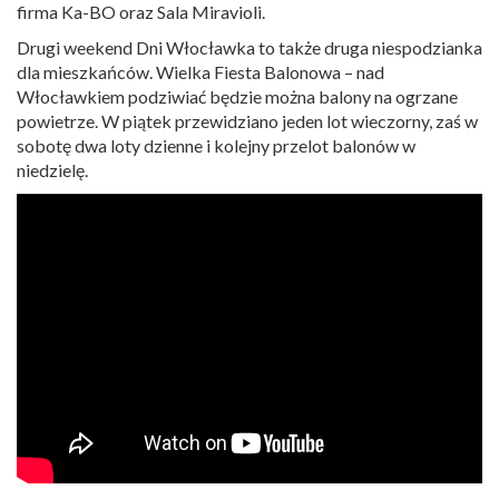
firma Ka-BO oraz Sala Miravioli.
Drugi weekend Dni Włocławka to także druga niespodzianka
dla mieszkańców. Wielka Fiesta Balonowa – nad
Włocławkiem podziwiać będzie można balony na ogrzane
powietrze. W piątek przewidziano jeden lot wieczorny, zaś w
sobotę dwa loty dzienne i kolejny przelot balonów w
niedzielę.