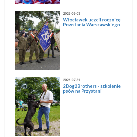
2026-08-03
Włocławek uczcił rocznicę
Powstania Warszawskiego
2026-07-31
2Dog2Brothers - szkolenie
psów na Przystani