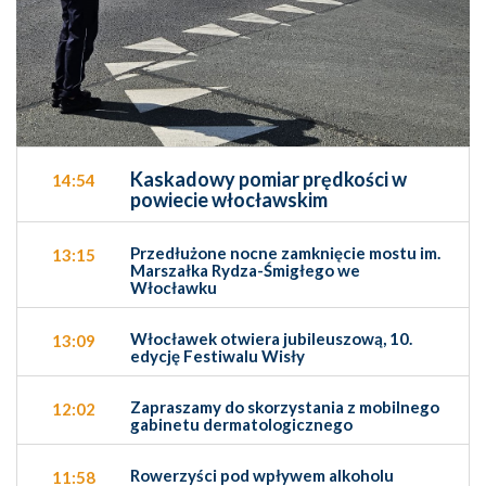
Kaskadowy pomiar prędkości w
14:54
powiecie włocławskim
Przedłużone nocne zamknięcie mostu im.
13:15
Marszałka Rydza-Śmigłego we
Włocławku
Włocławek otwiera jubileuszową, 10.
13:09
edycję Festiwalu Wisły
Zapraszamy do skorzystania z mobilnego
12:02
gabinetu dermatologicznego
Rowerzyści pod wpływem alkoholu
11:58