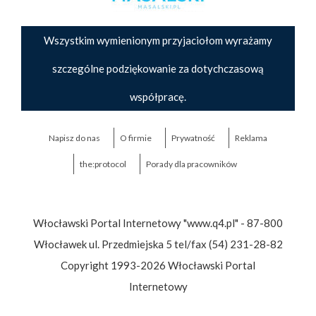
Wszystkim wymienionym przyjaciołom wyrażamy
szczególne podziękowanie za dotychczasową
współpracę.
Napisz do nas
O firmie
Prywatność
Reklama
the:protocol
Porady dla pracowników
Włocławski Portal Internetowy "www.q4.pl" - 87-800
Włocławek ul. Przedmiejska 5 tel/fax (54) 231-28-82
Copyright 1993-2026 Włocławski Portal
Internetowy