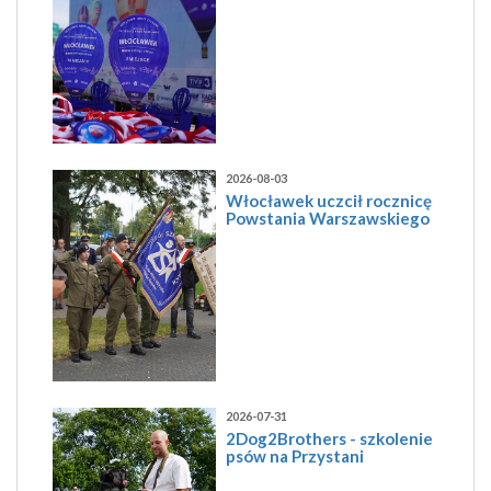
2026-08-03
Włocławek uczcił rocznicę
Powstania Warszawskiego
2026-07-31
2Dog2Brothers - szkolenie
psów na Przystani