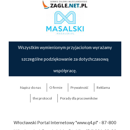
Wszystkim wymienionym przyjaciołom wyrażamy
szczególne podziękowanie za dotychczasową
współpracę.
Napisz do nas
O firmie
Prywatność
Reklama
the:protocol
Porady dla pracowników
Włocławski Portal Internetowy "www.q4.pl" - 87-800