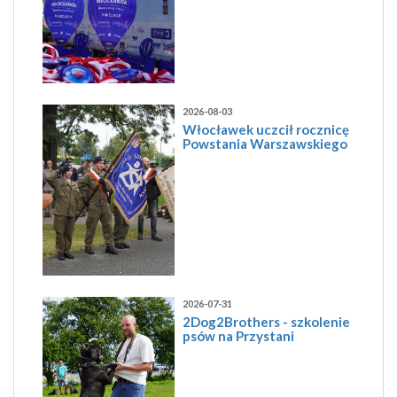
2026-08-03
Włocławek uczcił rocznicę
Powstania Warszawskiego
2026-07-31
2Dog2Brothers - szkolenie
psów na Przystani