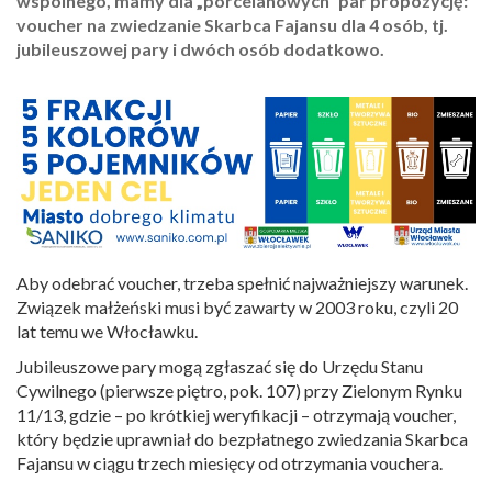
wspólnego, mamy dla „porcelanowych” par propozycję:
voucher na zwiedzanie Skarbca Fajansu dla 4 osób, tj.
jubileuszowej pary i dwóch osób dodatkowo.
Aby odebrać voucher, trzeba spełnić najważniejszy warunek.
Związek małżeński musi być zawarty w 2003 roku, czyli 20
lat temu we Włocławku.
Jubileuszowe pary mogą zgłaszać się do Urzędu Stanu
Cywilnego (pierwsze piętro, pok. 107) przy Zielonym Rynku
11/13, gdzie – po krótkiej weryfikacji – otrzymają voucher,
który będzie uprawniał do bezpłatnego zwiedzania Skarbca
Fajansu w ciągu trzech miesięcy od otrzymania vouchera.