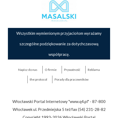
Wszystkim wymienionym przyjaciołom wyrażamy
szczególne podziękowanie za dotychczasową
współpracę.
Napisz do nas
O firmie
Prywatność
Reklama
the:protocol
Porady dla pracowników
Włocławski Portal Internetowy "www.q4.pl" - 87-800
Włocławek ul. Przedmiejska 5 tel/fax (54) 231-28-82
Copyright 1993-2026 Włocławski Portal