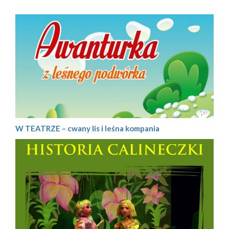
W TEATRZE – cwany lis i leśna kompania