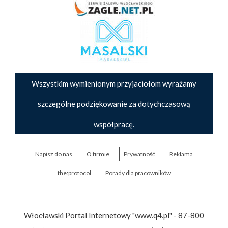
Wszystkim wymienionym przyjaciołom wyrażamy
szczególne podziękowanie za dotychczasową
współpracę.
Napisz do nas
O firmie
Prywatność
Reklama
the:protocol
Porady dla pracowników
Włocławski Portal Internetowy "www.q4.pl" - 87-800