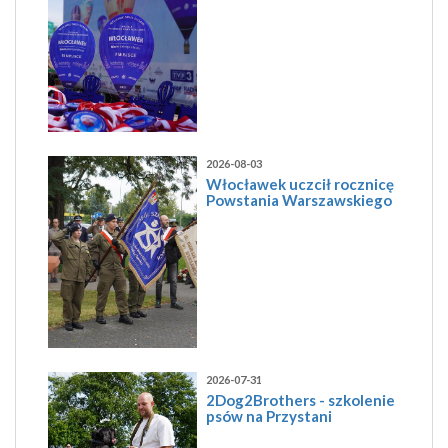
2026-08-03
Włocławek uczcił rocznicę
Powstania Warszawskiego
2026-07-31
2Dog2Brothers - szkolenie
psów na Przystani